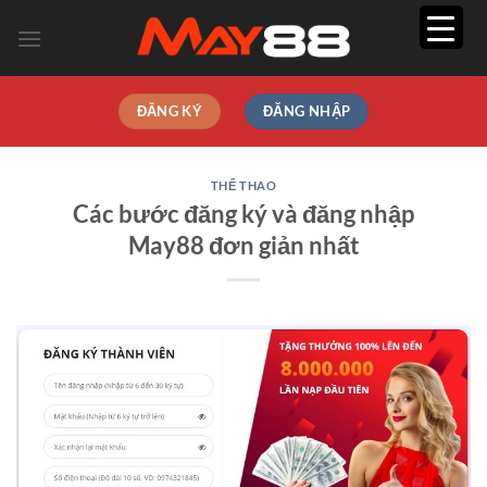
Bỏ
qua
nội
dung
ĐĂNG KÝ
ĐĂNG NHẬP
THỂ THAO
Các bước đăng ký và đăng nhập
May88 đơn giản nhất