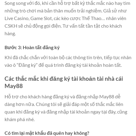
Song song với đó, khi cần hỗ trợ bất kỳ thắc mắc nào hay tìm
những trò chơi mà bản thân muốn trải nghiệm. Giả sử như
Live Casino, Game Slot, các kèo cược Thể Thao… nhân viên
CSKH sẽ chủ động gọi điện. Tư vấn tất tần tật cho khách
hàng.
Bước 3: Hoàn tất đăng ký
Khi đã chắc chắn với toàn bộ các thông tin trên, tiếp tục nhân
vào ô “Đăng ký” để quá trình đăng ký tài khoản hoàn tất.
Các thắc mắc khi đăng ký tài khoản tài nhà cái
May88
Hỗ trợ cho khách hàng đăng ký và đăng nhập May88 dễ
dàng hơn nữa. Chúng tôi sẽ giải đáp một số thắc mắc liên
quan khi đăng ký và đăng nhập tài khoản ngay tại đây, cũng
khám phá nhé.
Có tìm lại mật khẩu đã quên hay không?