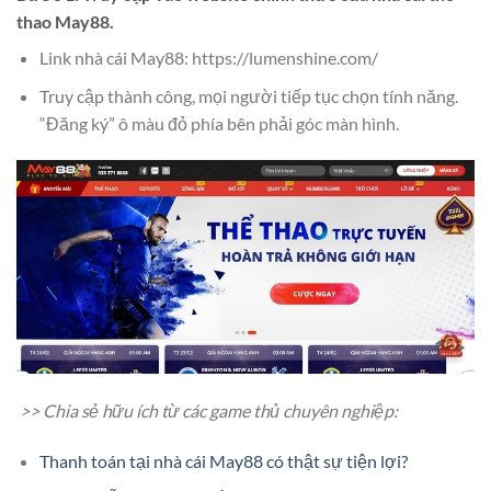
thao May88.
Link nhà cái May88: https://lumenshine.com/
Truy cập thành công, mọi người tiếp tục chọn tính năng.
“Đăng ký” ô màu đỏ phía bên phải góc màn hình.
>> Chia sẻ hữu ích từ các game thủ chuyên nghiệp:
Thanh toán tại nhà cái May88 có thật sự tiện lợi?