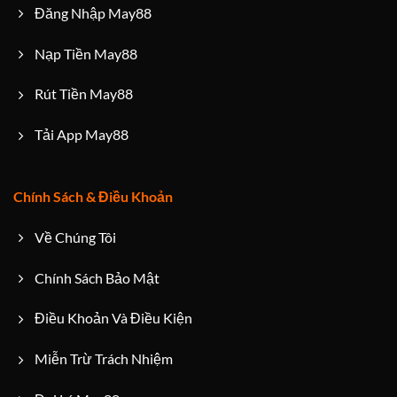
Đăng Nhập May88
Nạp Tiền May88
Rút Tiền May88
Tải App May88
Chính Sách & Điều Khoản
Về Chúng Tôi
Chính Sách Bảo Mật
Điều Khoản Và Điều Kiện
Miễn Trừ Trách Nhiệm