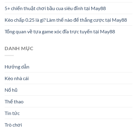
5+ chiến thuật chơi bầu cua siêu đỉnh tại May88
Kèo chấp 0.25 là gì? Làm thế nào để thắng cược tại May88
Tổng quan về tựa game xóc đĩa trực tuyến tại May88
DANH MỤC
Hướng dẫn
Kèo nhà cái
Nổ hũ
Thể thao
Tin tức
Trò chơi