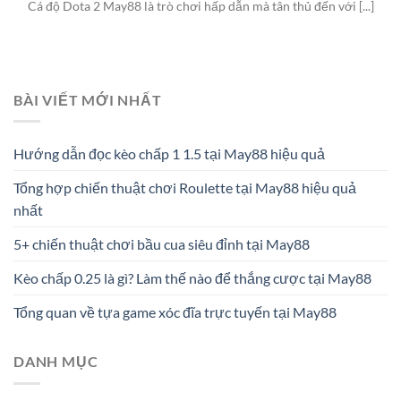
Cá độ Dota 2 May88 là trò chơi hấp dẫn mà tân thủ đến với [...]
BÀI VIẾT MỚI NHẤT
Hướng dẫn đọc kèo chấp 1 1.5 tại May88 hiệu quả
Tổng hợp chiến thuật chơi Roulette tại May88 hiệu quả
nhất
5+ chiến thuật chơi bầu cua siêu đỉnh tại May88
Kèo chấp 0.25 là gì? Làm thế nào để thắng cược tại May88
Tổng quan về tựa game xóc đĩa trực tuyến tại May88
DANH MỤC