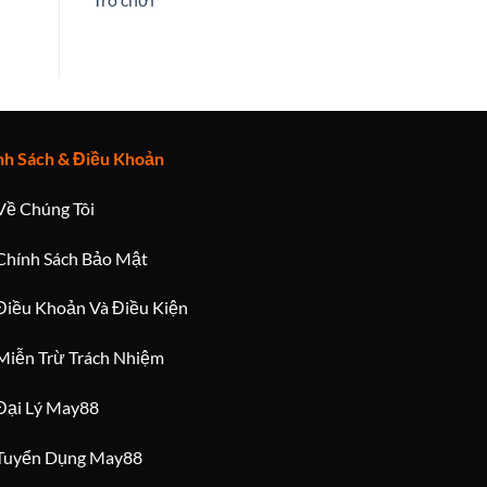
nh Sách & Điều Khoản
Về Chúng Tôi
Chính Sách Bảo Mật
Điều Khoản Và Điều Kiện
Miễn Trừ Trách Nhiệm
Đại Lý May88
Tuyển Dụng May88