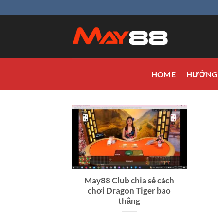
Bỏ
qua
nội
dung
HOME
HƯỚNG
May88 Club chia sẻ cách
chơi Dragon Tiger bao
thắng