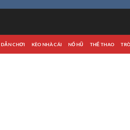
 DẪN CHƠI
KÈO NHÀ CÁI
NỔ HŨ
THỂ THAO
TRÒ