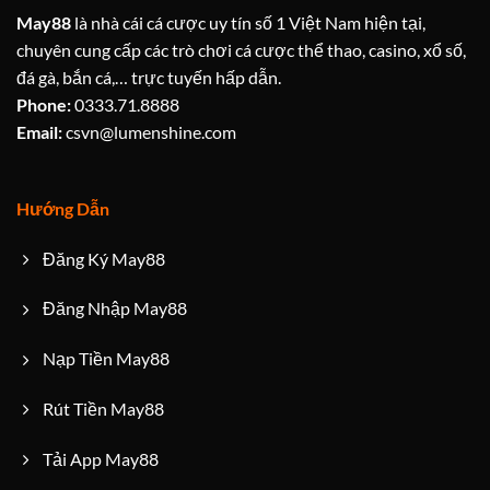
May88
là nhà cái cá cược uy tín số 1 Việt Nam hiện tại,
chuyên cung cấp các trò chơi cá cược thể thao, casino, xổ số,
đá gà, bắn cá,… trực tuyến hấp dẫn.
Phone:
0333.71.8888
Email:
csvn@lumenshine.com
Hướng Dẫn
Đăng Ký May88
Đăng Nhập May88
Nạp Tiền May88
Rút Tiền May88
Tải App May88