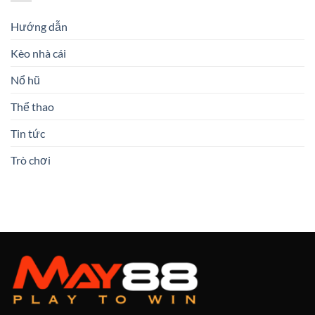
Hướng dẫn
Kèo nhà cái
Nổ hũ
Thể thao
Tin tức
Trò chơi