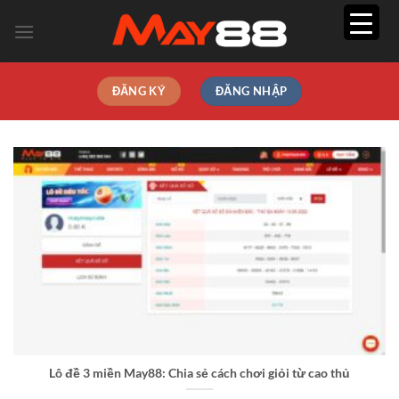
Bỏ
qua
nội
dung
ĐĂNG KÝ
ĐĂNG NHẬP
Lô đề 3 miền May88: Chia sẻ cách chơi giỏi từ cao thủ