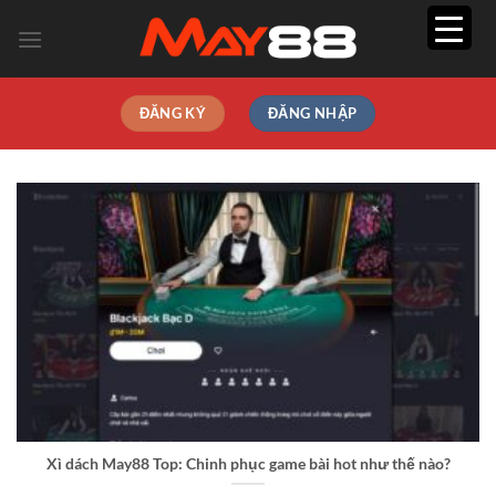
Bỏ
qua
nội
dung
ĐĂNG KÝ
ĐĂNG NHẬP
Xì dách May88 Top: Chinh phục game bài hot như thế nào?