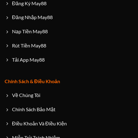
Đăng Ký May88
Đăng Nhập May88
Nạp Tiền May88
Rút Tiền May88
Tải App May88
Chính Sách & Điều Khoản
Về Chúng Tôi
Chính Sách Bảo Mật
Điều Khoản Và Điều Kiện
Miễn Trừ Trách Nhiệm