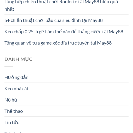
Tổng hợp chiến thuật chơi Roulette tại May88 hiệu quả
nhất
5+ chiến thuật chơi bầu cua siêu đỉnh tại May88
Kèo chấp 0.25 là gì? Làm thế nào để thắng cược tại May88
Tổng quan về tựa game xóc đĩa trực tuyến tại May88
DANH MỤC
Hướng dẫn
Kèo nhà cái
Nổ hũ
Thể thao
Tin tức