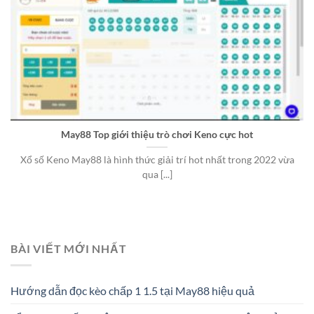
May88 Top giới thiệu trò chơi Keno cực hot
Xổ số Keno May88 là hình thức giải trí hot nhất trong 2022 vừa
qua [...]
BÀI VIẾT MỚI NHẤT
Hướng dẫn đọc kèo chấp 1 1.5 tại May88 hiệu quả