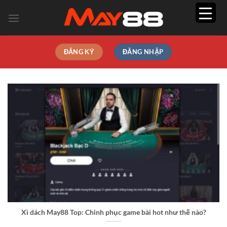
Bỏ
qua
nội
dung
ĐĂNG KÝ
ĐĂNG NHẬP
Xì dách May88 Top: Chinh phục game bài hot như thế nào?