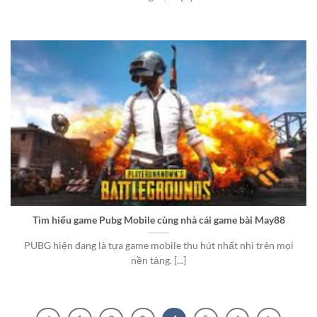
Tìm hiểu game Pubg Mobile cùng nhà cái game bài May88
PUBG hiện đang là tựa game mobile thu hút nhất nhì trên mọi
nền tảng. [...]