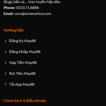
đá gà, bắn cá,… trực tuyến hấp dẫn.
Phone:
0333.71.8888
Email:
csvn@lumenshine.com
Hướng Dẫn
Đăng Ký May88
Đăng Nhập May88
Nạp Tiền May88
Rút Tiền May88
Tải App May88
Chính Sách & Điều Khoản