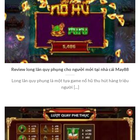
Review long lân quy phụng cho người mới tại nhà cái May88
Long lân quy phụng là một tựa game nổ hũ thu hút hàng triệu
người [...]