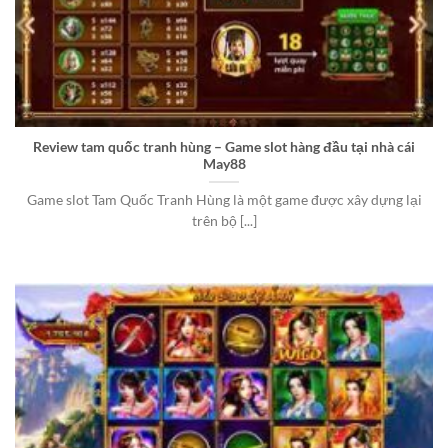
Review tam quốc tranh hùng – Game slot hàng đầu tại nhà cái
May88
Game slot Tam Quốc Tranh Hùng là một game được xây dựng lại
trên bộ [...]