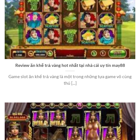
Review ăn khế trả vàng hot nhất tại nhà cái uy tín may88
Game slot ăn khế trả vàng là một trong những tựa game vô cùng
thú [...]