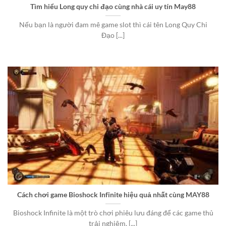
Tìm hiểu Long quy chi đạo cùng nhà cái uy tín May88
Nếu bạn là người đam mê game slot thì cái tên Long Quy Chi
Đạo [...]
Cách chơi game Bioshock Infinite hiệu quả nhất cùng MAY88
Bioshock Infinite là một trò chơi phiêu lưu đáng để các game thủ
trải nghiệm. [...]