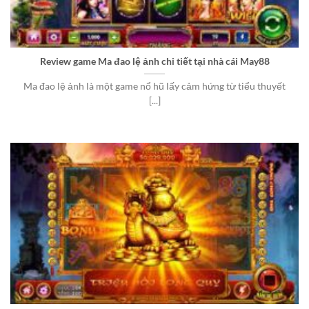
Review game Ma đao lệ ảnh chi tiết tại nhà cái May88
Ma đao lệ ảnh là một game nổ hũ lấy cảm hứng từ tiểu thuyết
[...]