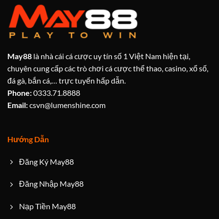
May88
là nhà cái cá cược uy tín số 1 Việt Nam hiện tại,
chuyên cung cấp các trò chơi cá cược thể thao, casino, xổ số,
đá gà, bắn cá,… trực tuyến hấp dẫn.
Phone:
0333.71.8888
Email:
csvn@lumenshine.com
Hướng Dẫn
Đăng Ký May88
Đăng Nhập May88
Nạp Tiền May88