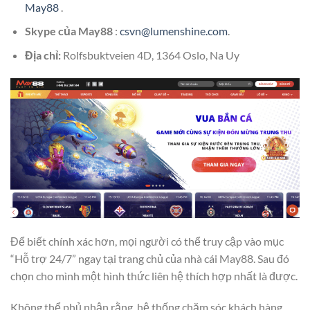
May88
.
Skype của May88
:
csvn@lumenshine.com
.
Địa chỉ:
Rolfsbuktveien 4D, 1364 Oslo, Na Uy
Để biết chính xác hơn, mọi người có thể truy cập vào mục
“Hỗ trợ 24/7” ngay tại trang chủ của nhà cái May88. Sau đó
chọn cho mình một hình thức liên hệ thích hợp nhất là được.
Không thể phủ nhận rằng, hệ thống chăm sóc khách hàng