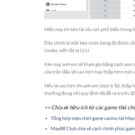
Hiện nay thì kèo tài xỉu cực phổ biến trong 
Đây chính là một kèo cược bóng đá được cộn
Under, viết tắt là O/U.
Kèo này anh em sẽ tham gia bằng cách xem m
của trận đấu sẽ cao hơn hay thấp hơn mức 
Nếu là cao hơn thì anh em chọn ô Tài, thấp 
thưởng đúng với quy định đã đề ra trước đó
>> Chia sẻ hữu ích từ các game thủ c
Tổng hợp mẹo chơi game casino tại May8
May88 Club chia sẻ cách chinh phục gam