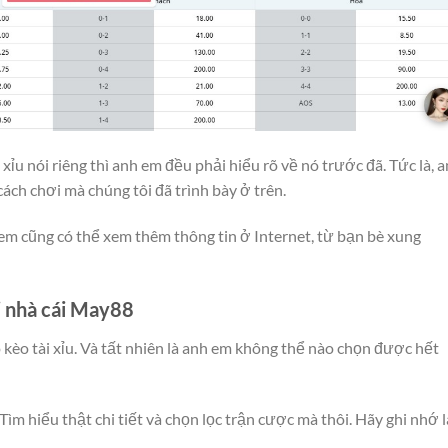
 xỉu nói riêng thì anh em đều phải hiểu rõ về nó trước đã. Tức là, 
cách chơi mà chúng tôi đã trình bày ở trên.
em cũng có thể xem thêm thông tin ở Internet, từ bạn bè xung
i nhà cái May88
kèo tài xỉu. Và tất nhiên là anh em không thể nào chọn được hết
Tìm hiểu thật chi tiết và chọn lọc trận cược mà thôi. Hãy ghi nhớ l