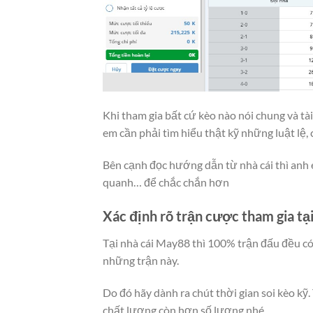
Khi tham gia bất cứ kèo nào nói chung và tài
em cần phải tìm hiểu thật kỹ những luật lệ, 
Bên cạnh đọc hướng dẫn từ nhà cái thì anh 
quanh… để chắc chắn hơn
Xác định rõ trận cược tham gia tạ
Tại nhà cái May88 thì 100% trận đấu đều có 
những trận này.
Do đó hãy dành ra chút thời gian soi kèo kỹ. 
chất lượng còn hơn số lượng nhé.