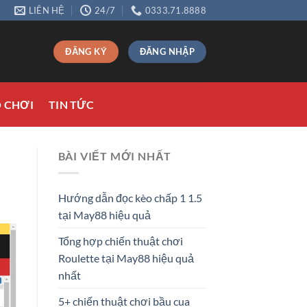
LIÊN HỆ
24/7
0333.71.8888
ĐĂNG KÝ
ĐĂNG NHẬP
 CHƠI
TIN TỨC
BÀI VIẾT MỚI NHẤT
Hướng dẫn đọc kèo chấp 1 1.5
tại May88 hiệu quả
Tổng hợp chiến thuật chơi
Roulette tại May88 hiệu quả
nhất
5+ chiến thuật chơi bầu cua