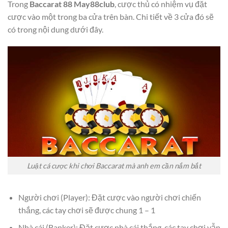
Trong
Baccarat 88
May88
club
, cược thủ có nhiệm vụ đặt
cược vào một trong ba cửa trên bàn. Chi tiết về 3 cửa đó sẽ
có trong nội dung dưới đây.
Luật cá cược khi chơi Baccarat mà anh em cần nắm bắt
Người chơi (Player): Đặt cược vào người chơi chiến
thắng, các tay chơi sẽ được chung 1 – 1
Nhà cái (Banker): Đặt cược nhà cái thắng, các tay chơi vẫn