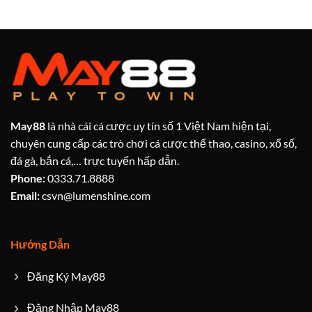
May88
là nhà cái cá cược uy tín số 1 Việt Nam hiện tại,
chuyên cung cấp các trò chơi cá cược thể thao, casino, xổ số,
đá gà, bắn cá,… trực tuyến hấp dẫn.
Phone:
0333.71.8888
Email:
csvn@lumenshine.com
Hướng Dẫn
Đăng Ký May88
Đăng Nhập May88