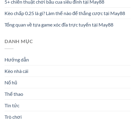
5+ chiến thuật chơi bầu cua siêu đỉnh tại May88
Kèo chấp 0.25 là gì? Làm thế nào để thắng cược tại May88
Tổng quan về tựa game xóc đĩa trực tuyến tại May88
DANH MỤC
Hướng dẫn
Kèo nhà cái
Nổ hũ
Thể thao
Tin tức
Trò chơi