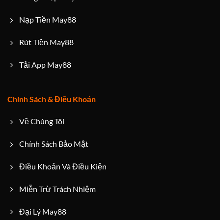
Nạp Tiền May88
Rút Tiền May88
Tải App May88
Chính Sách & Điều Khoản
Về Chúng Tôi
Chính Sách Bảo Mật
Điều Khoản Và Điều Kiện
Miễn Trừ Trách Nhiệm
Đại Lý May88