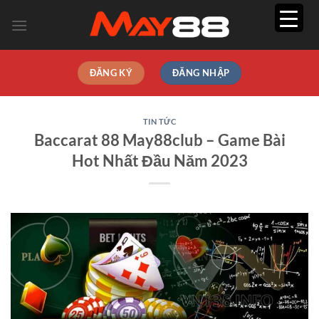
Bỏ
qua
nội
dung
ĐĂNG KÝ
ĐĂNG NHẬP
TIN TỨC
Baccarat 88 May88club – Game Bài
Hot Nhất Đầu Năm 2023