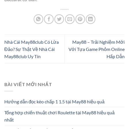
Nhà Cái May88club Có Lừa
May88 – Trải Nghiệm Mới
Đảo? Sự Thật Về Nhà Cái
Với Tựa Game Phỏm Online
May88club Uy Tín
Hấp Dẫn
BÀI VIẾT MỚI NHẤT
Hướng dẫn đọc kèo chấp 1 1.5 tại May88 hiệu quả
Tổng hợp chiến thuật chơi Roulette tại May88 hiệu quả
nhất