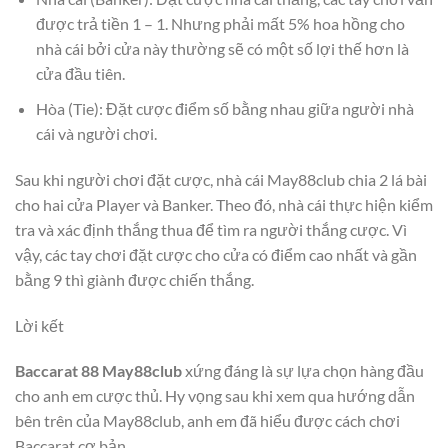
được trả tiền 1 – 1. Nhưng phải mất 5% hoa hồng cho
nhà cái bởi cửa này thường sẽ có một số lợi thế hơn là
cửa đầu tiên.
Hòa (Tie): Đặt cược điểm số bằng nhau giữa người nhà
cái và người chơi.
Sau khi người chơi đặt cược, nhà cái May88club chia 2 lá bài
cho hai cửa Player và Banker. Theo đó, nhà cái thực hiện kiểm
tra và xác định thắng thua để tìm ra người thắng cược. Vì
vậy, các tay chơi đặt cược cho cửa có điểm cao nhất và gần
bằng 9 thì giành được chiến thắng.
Lời kết
Baccarat 88 May88club
xứng đáng là sự lựa chọn hàng đầu
cho anh em cược thủ. Hy vọng sau khi xem qua hướng dẫn
bên trên của May88club, anh em đã hiểu được cách chơi
Baccarat cơ bản.