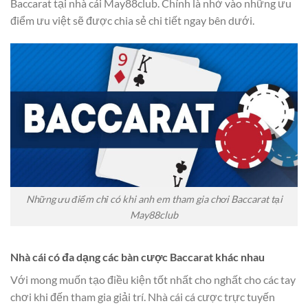
Baccarat tại nhà cái May88club. Chính là nhờ vào những ưu
điểm ưu việt sẽ được chia sẻ chi tiết ngay bên dưới.
Những ưu điểm chỉ có khi anh em tham gia chơi Baccarat tại
May88
club
Nhà cái có đa dạng các bàn cược Baccarat khác nhau
Với mong muốn tạo điều kiện tốt nhất cho nghất cho các tay
chơi khi đến tham gia giải trí. Nhà cái cá cược trực tuyến