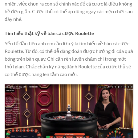
nhiên, việc chọn ra con số chính xác để cá cược là điều không
hề đơn giản. Cược thủ có thể áp dụng ngay các mẹo chơi sau
đây nhé.
Tìm hiểu thật kỹ về bàn cá cược Roulette
Yếu tố đầu tiên anh em cần lưu ý là tìm hiểu về bàn cá cược
Roulette. Từ đó, có thể dễ dàng đoán được hướng đi của quả
bóng trên bàn quay. Chỉ cần rèn luyện chăm chỉ trong một
thời gian. Chắc chắn kỹ năng đánh Roulette của cược thủ sẽ
có thể được nâng lên tầm cao mới.