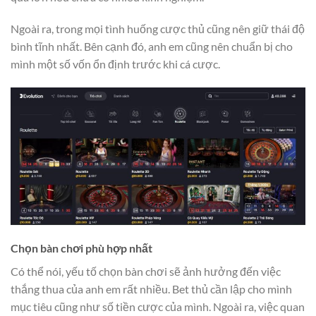
Ngoài ra, trong mọi tình huống cược thủ cũng nên giữ thái độ
bình tĩnh nhất. Bên cạnh đó, anh em cũng nên chuẩn bị cho
mình một số vốn ổn định trước khi cá cược.
Chọn bàn chơi phù hợp nhất
Có thể nói, yếu tố chọn bàn chơi sẽ ảnh hưởng đến việc
thắng thua của anh em rất nhiều. Bet thủ cần lập cho mình
mục tiêu cũng như số tiền cược của mình. Ngoài ra, việc quan