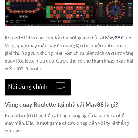
Roulette là trò chơi cực kỳ thu hút game thủ tại
May88 Club
.
Vòng quay may mắn này đã mang lại cho nhiều anh em các
giải thưởng cực khủng. Nếu vẫn chưa biết cách cá cược vòng
quay Roulette hiệu quả. Cược thủ có thể tham khảo ngay bài
viết dưới đây nhé.
Nội dung chính
Vòng quay Roulette tại nhà cái May88 là gì?
Roulette dịch theo tiếng Pháp mang nghĩa là bánh xe nhỏ
may mắn. Đây là một game cá cược hấp dẫn với tỷ lệ thắng
cực cao.