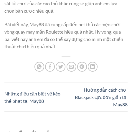
sát lối chơi của các cao thủ khác cũng sẽ giúp anh em lựa
chọn bàn cược hiệu quả.
Bài viết này, May88 đã cung cấp đến bet thủ các mẹo chơi
vòng quay may mắn Roulette hiệu quả nhất. Hy vọng, qua
bài viết này anh em đã có thể xây dựng cho mình một chiến
thuật chơi hiệu quả nhất.
Hướng dẫn cách chơi
Những điều cần biết về kèo
Blackjack cực đơn giản tại
thẻ phạt tại May88
May88