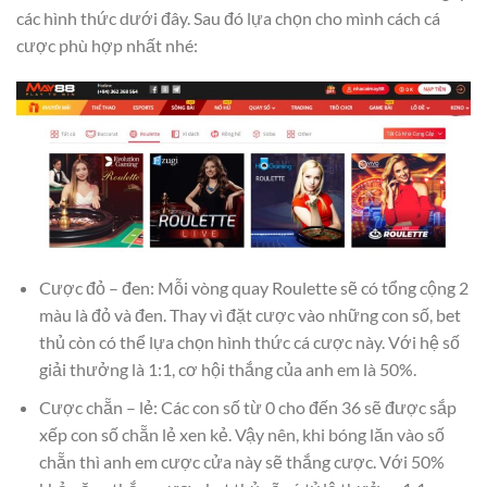
các hình thức dưới đây. Sau đó lựa chọn cho mình cách cá
cược phù hợp nhất nhé:
Cược đỏ – đen: Mỗi vòng quay Roulette sẽ có tổng cộng 2
màu là đỏ và đen. Thay vì đặt cược vào những con số, bet
thủ còn có thể lựa chọn hình thức cá cược này. Với hệ số
giải thưởng là 1:1, cơ hội thắng của anh em là 50%.
Cược chẵn – lẻ: Các con số từ 0 cho đến 36 sẽ được sắp
xếp con số chẵn lẻ xen kẻ. Vậy nên, khi bóng lăn vào số
chẵn thì anh em cược cửa này sẽ thắng cược. Với 50%