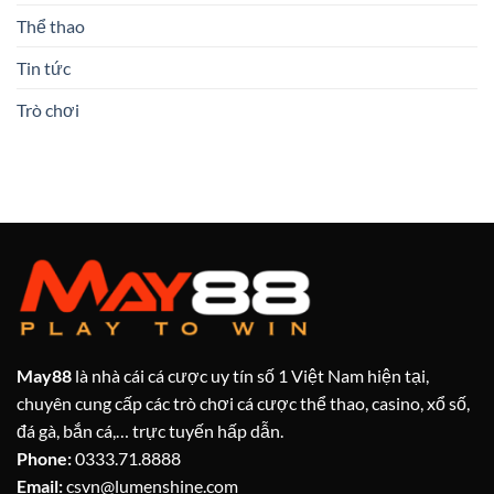
Thể thao
Tin tức
Trò chơi
May88
là nhà cái cá cược uy tín số 1 Việt Nam hiện tại,
chuyên cung cấp các trò chơi cá cược thể thao, casino, xổ số,
đá gà, bắn cá,… trực tuyến hấp dẫn.
Phone:
0333.71.8888
Email:
csvn@lumenshine.com