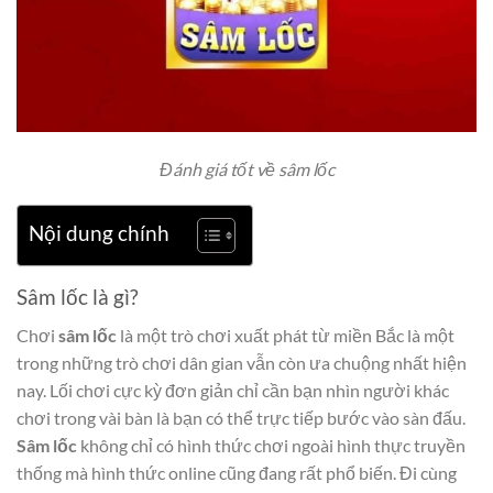
Đánh giá tốt về sâm lốc
Nội dung chính
Sâm lốc là gì?
Chơi
sâm lốc
là một trò chơi xuất phát từ miền Bắc là một
trong những trò chơi dân gian vẫn còn ưa chuộng nhất hiện
nay. Lối chơi cực kỳ đơn giản chỉ cần bạn nhìn người khác
chơi trong vài bàn là bạn có thể trực tiếp bước vào sàn đấu.
Sâm lốc
không chỉ có hình thức chơi ngoài hình thực truyền
thống mà hình thức online cũng đang rất phổ biến. Đi cùng