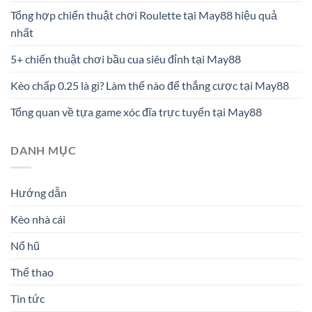
Tổng hợp chiến thuật chơi Roulette tại May88 hiệu quả
nhất
5+ chiến thuật chơi bầu cua siêu đỉnh tại May88
Kèo chấp 0.25 là gì? Làm thế nào để thắng cược tại May88
Tổng quan về tựa game xóc đĩa trực tuyến tại May88
DANH MỤC
Hướng dẫn
Kèo nhà cái
Nổ hũ
Thể thao
Tin tức