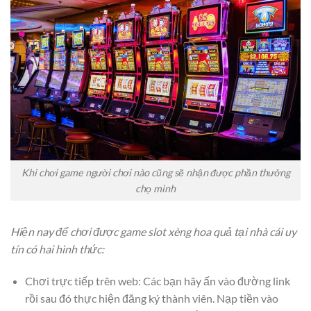
Khi chơi game người chơi nào cũng sẽ nhận được phần thưởng
chọ mình
Hiện nay để chơi được game slot xèng hoa quả tại nhà cái uy
tín có hai hình thức:
Chơi trực tiếp trên web: Các bạn hãy ấn vào đường link
rồi sau đó thực hiện đăng ký thành viên. Nạp tiền vào