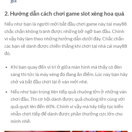
gia
2. Hướng dẫn cách chơi game slot xèng hoa quả
Nếu như bạn là người mới bắt đầu chơi game này tại may88
chắc chắn không tránh được những bỡ ngỡ ban đầu. Chính
vì vậy hãy làm theo những hướng dẫn dưới đây. Chắc chắn
các bạn sẽ dành được chiến thắng khi chơi tại nhà cái may88
đó.
Khi bạn quay đến vị trí ở giữa màn hình mà thấy có đèn
sáng thì tức là máy xèng đó đang ăn điểm. Lúc này bạn hãy
chờ và bắt đầu chơi lại ở ván mới nhé.
Nếu như bạn trúng liên tiếp quả chuông lớn ở những ván
chơi đầu. Thì cơ hội dành được quả chuông lớn cùng với
quả quýt lên đến 60%. Chính vì vậy mà hãy tiếp tục kiến
nhẫn chơi tiếp để dành được phần thưởng cực lớn cho
mình nhẽ.