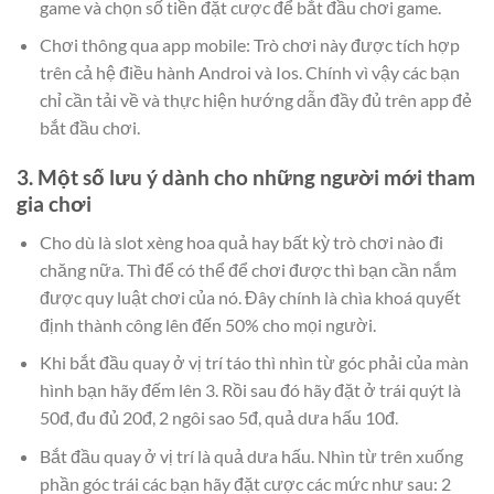
game và chọn số tiền đặt cược để bắt đầu chơi game.
Chơi thông qua app mobile: Trò chơi này được tích hợp
trên cả hệ điều hành Androi và Ios. Chính vì vậy các bạn
chỉ cần tải về và thực hiện hướng dẫn đầy đủ trên app đẻ
bắt đầu chơi.
3. Một số lưu ý dành cho những người mới tham
gia chơi
Cho dù là slot xèng hoa quả hay bất kỳ trò chơi nào đi
chăng nữa. Thì để có thể để chơi được thì bạn cần nắm
được quy luật chơi của nó. Đây chính là chìa khoá quyết
định thành công lên đến 50% cho mọi người.
Khi bắt đầu quay ở vị trí táo thì nhìn từ góc phải của màn
hình bạn hãy đếm lên 3. Rồi sau đó hãy đặt ở trái quýt là
50đ, đu đủ 20đ, 2 ngôi sao 5đ, quả dưa hấu 10đ.
Bắt đầu quay ở vị trí là quả dưa hấu. Nhìn từ trên xuống
phần góc trái các bạn hãy đặt cược các mức như sau: 2