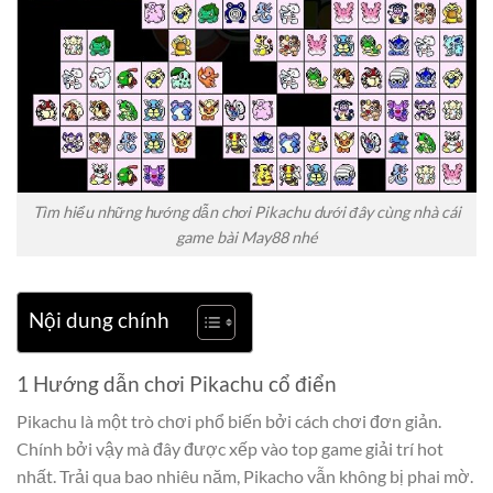
Tìm hiểu những hướng dẫn chơi Pikachu dưới đây cùng nhà cái
game bài May88 nhé
Nội dung chính
1
Hướng dẫn chơi Pikachu
cổ điển
Pikachu là một trò chơi phổ biến bởi cách chơi đơn giản.
Chính bởi vậy mà đây được xếp vào top game giải trí hot
nhất. Trải qua bao nhiêu năm, Pikacho vẫn không bị phai mờ.