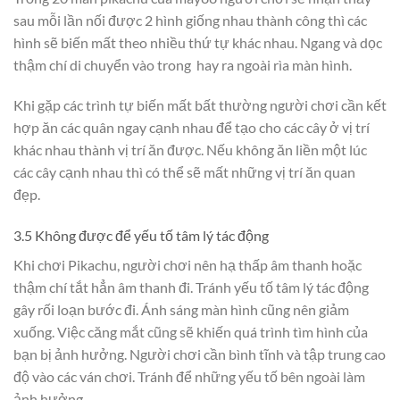
sau mỗi lần nối được 2 hình giống nhau thành công thì các
hình sẽ biến mất theo nhiều thứ tự khác nhau. Ngang và dọc
thậm chí di chuyển vào trong hay ra ngoài rìa màn hình.
Khi gặp các trình tự biến mất bất thường người chơi cần kết
hợp ăn các quân ngay cạnh nhau để tạo cho các cây ở vị trí
khác nhau thành vị trí ăn được. Nếu không ăn liền một lúc
các cây cạnh nhau thì có thể sẽ mất những vị trí ăn quan
đẹp.
3.5 Không được để yếu tố tâm lý tác động
Khi chơi Pikachu, người chơi nên hạ thấp âm thanh hoặc
thậm chí tắt hẳn âm thanh đi. Tránh yếu tố tâm lý tác động
gây rối loạn bước đi. Ánh sáng màn hình cũng nên giảm
xuống. Việc căng mắt cũng sẽ khiến quá trình tìm hình của
bạn bị ảnh hưởng.
Người chơi cần bình tĩnh và tập trung cao
độ vào các ván chơi. Tránh để những yếu tố bên ngoài làm
ảnh hưởng.