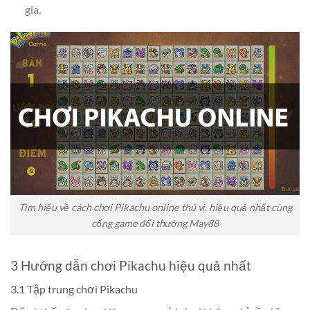
gia.
Tìm hiểu về cách chơi Pikachu online thú vị, hiệu quả nhất cùng
cổng game đổi thưởng May88
3 Hướng dẫn chơi Pikachu hiệu quả nhất
3.1 Tập trung chơi Pikachu