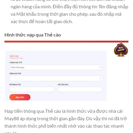
ngân hàng của mình. Điền đầy đủ thông tin Tên đăng nhập
và Mật khẩu trong thời gian cho phép, sau đó nhập mã
xác thực để hoàn tất giao dịch.
Hình thức nạp qua Thẻ cào
Nạp tiền thông qua Thẻ cào là hình thức vừa được nhà cái
May88 áp dụng trong thời gian gần đây. Dù vậy thì nó đã trở
thành hình thức phổ biến nhất nhờ vào các thao tác nhanh