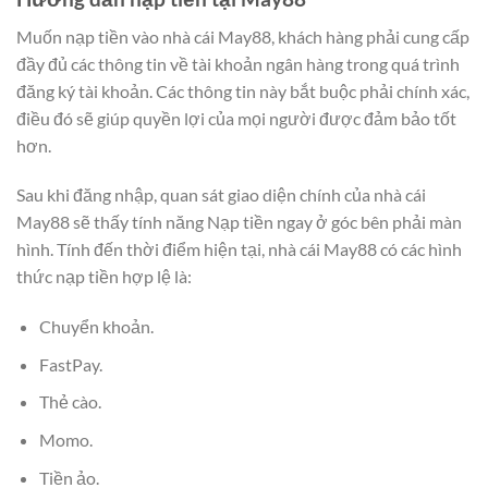
Muốn nạp tiền vào nhà cái May88, khách hàng phải cung cấp
đầy đủ các thông tin về tài khoản ngân hàng trong quá trình
đăng ký tài khoản. Các thông tin này bắt buộc phải chính xác,
điều đó sẽ giúp quyền lợi của mọi người được đảm bảo tốt
hơn.
Sau khi đăng nhập, quan sát giao diện chính của nhà cái
May88 sẽ thấy tính năng Nạp tiền ngay ở góc bên phải màn
hình. Tính đến thời điểm hiện tại, nhà cái May88 có các hình
thức nạp tiền hợp lệ là:
Chuyển khoản.
FastPay.
Thẻ cào.
Momo.
Tiền ảo.