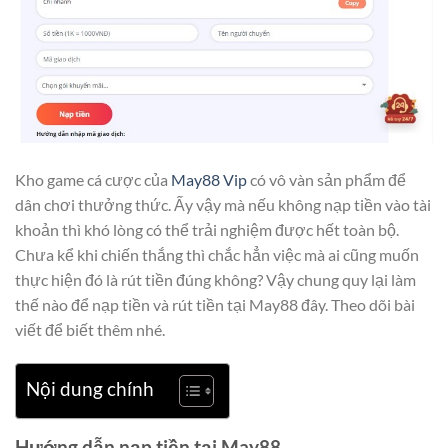
Kho game cá cược của
May88 Vip
có vô vàn sản phẩm để
dân chơi thưởng thức. Ấy vậy mà nếu không nạp tiền vào tài
khoản thì khó lòng có thể trải nghiệm được hết toàn bộ.
Chưa kể khi chiến thắng thì chắc hẳn việc mà ai cũng muốn
thực hiện đó là rút tiền đúng không? Vậy chung quy lại làm
thế nào để nạp tiền và rút tiền tại May88 đây. Theo dõi bài
viết để biết thêm nhé.
Nội dung chính
Hướng dẫn nạp tiền tại May88