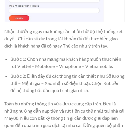
Nhận thưởng ngay mà không cần phải chờ đợi hệ thống xét
duyệt. Chỉ cần số dư trong tài khoản đủ để thực hiện giao
dịch là khách hàng đã có ngay Thẻ cào như ý trên tay.
Bước 1: Chọn nhà mạng mà khách hàng muốn thực hiện
rút Viettel – Mobifone – Vinaphone – Vietnamobile.
Bước 2: Điền đầy đủ các thông tin cần thiết như Số lượng
thẻ – Mệnh giá – Xác nhận số điện thoại. Chọn Rút tiền
để hệ thống bắt đầu quá trình giao dịch.
Toàn bộ những thông tin vừa được cung cấp trên. Đều là
những hướng dẫn nạp tiền và rút tiền cụ thể nhất tại nhà cái
May88. Nếu còn bất kỳ thông tin gì cần được giải đáp liên
quan đến quá trình giao dịch tại nhà cái. Đừng quên bộ phận