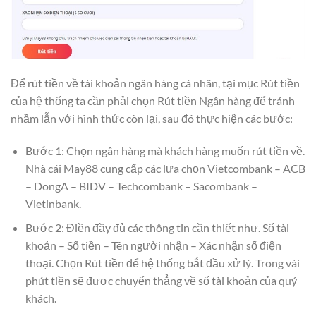
Để rút tiền về tài khoản ngân hàng cá nhân, tại mục Rút tiền
của hệ thống ta cần phải chọn Rút tiền Ngân hàng để tránh
nhầm lẫn với hình thức còn lại, sau đó thực hiện các bước:
Bước 1: Chọn ngân hàng mà khách hàng muốn rút tiền về.
Nhà cái May88 cung cấp các lựa chọn Vietcombank – ACB
– DongA – BIDV – Techcombank – Sacombank –
Vietinbank.
Bước 2: Điền đầy đủ các thông tin cần thiết như. Số tài
khoản – Số tiền – Tên người nhận – Xác nhận số điện
thoại. Chọn Rút tiền để hệ thống bắt đầu xử lý. Trong vài
phút tiền sẽ được chuyển thẳng về số tài khoản của quý
khách.