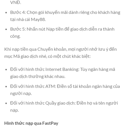
VNĐ.
Bước 4: Chọn gói khuyến mãi dành riêng cho khách hàng
tại nhà cái May88.
Bước 5: Nhấn nút Nạp tiền để giao dịch diễn ra thành
công.
Khi nạp tiền qua Chuyển khoản, mọi người nhớ lưu ý đến
mục Mã giao dịch nhé, có một chút khác biệt:
Đối với hình thức Internet Banking: Tùy ngân hàng mã
giao dịch thường khác nhau.
Đối với hình thức ATM: Điền số tài khoản ngân hàng của
người nạp.
Đối với hình thức Quầy giao dịch: Điền họ và tên người
nạp.
Hình thức nạp qua FastPay