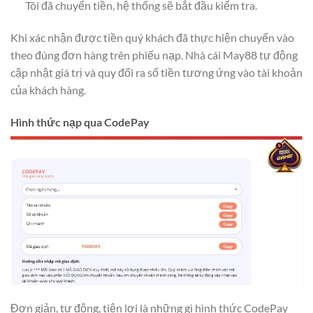
Tôi đã chuyển tiền, hệ thống sẽ bắt đầu kiểm tra.
Khi xác nhận được tiền quý khách đã thực hiện chuyển vào
theo đúng đơn hàng trên phiếu nạp. Nhà cái May88 tự động
cập nhật giá trị và quy đổi ra số tiền tương ứng vào tài khoản
của khách hàng.
Hình thức nạp qua CodePay
Đơn giản, tự động, tiện lợi là những gì hình thức CodePay