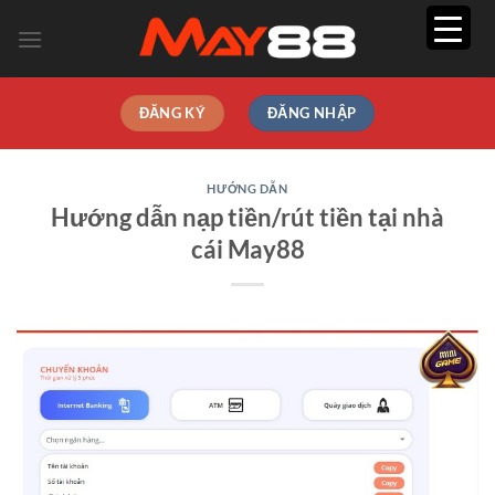
Bỏ
qua
nội
dung
ĐĂNG KÝ
ĐĂNG NHẬP
HƯỚNG DẪN
Hướng dẫn nạp tiền/rút tiền tại nhà
cái May88