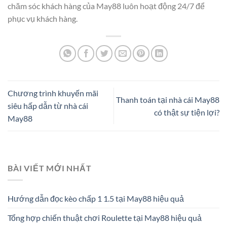
chăm sóc khách hàng của May88 luôn hoạt động 24/7 để
phục vụ khách hàng.
Chương trình khuyến mãi
Thanh toán tại nhà cái May88
siêu hấp dẫn từ nhà cái
có thật sự tiện lợi?
May88
BÀI VIẾT MỚI NHẤT
Hướng dẫn đọc kèo chấp 1 1.5 tại May88 hiệu quả
Tổng hợp chiến thuật chơi Roulette tại May88 hiệu quả