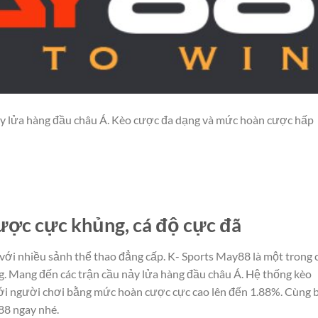
y lửa hàng đầu châu Á. Kèo cược đa dạng và mức hoàn cược hấp
ược cực khủng, cá độ cực đã
với nhiều sảnh thể thao đẳng cấp. K- Sports May88 là một trong 
g. Mang đến các trận cầu nảy lửa hàng đầu châu Á. Hệ thống kèo
i người chơi bằng mức hoàn cược cực cao lên đến 1.88%. Cùng b
y88 ngay nhé.