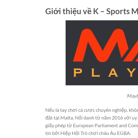
Giới thiệu về K – Sports
May8
Nếu là tay chơi cá cược chuyên nghiệp, khô
đặt tại Malta. Nổi danh từ năm 2016 với uy 
giấy phép từ European Parliament and Com
tín bởi Hiệp Hội Trò chơi châu Âu EGBA.