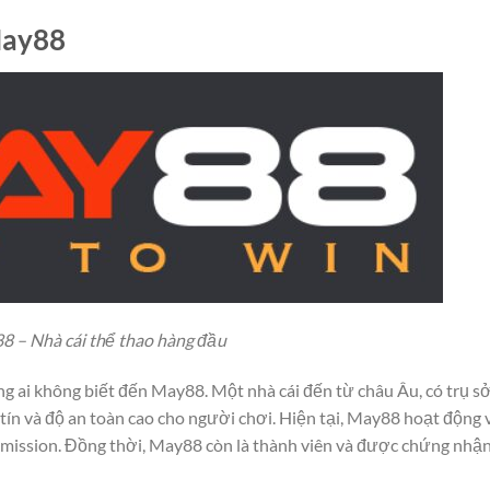
 May88
8 – Nhà cái thể thao hàng đầu
ng ai không biết đến May88. Một nhà cái đến từ châu Âu, có trụ s
tín và độ an toàn cao cho người chơi. Hiện tại, May88 hoạt động 
mission. Đồng thời, May88 còn là thành viên và được chứng nhận