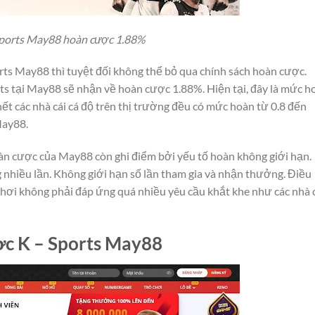
Sports May88 hoàn cược 1.88%
rts May88 thì tuyệt đối không thể bỏ qua chính sách hoàn cược.
rts tại May88 sẽ nhận về hoàn cược 1.88%. Hiện tại, đây là mức h
ết các nhà cái cá độ trên thị trường đều có mức hoàn từ 0.8 đến
May88.
n cược của May88 còn ghi điểm bởi yếu tố hoàn không giới hạn.
nhiều lần. Không giới hạn số lần tham gia và nhận thưởng. Điều
hơi không phải đáp ứng quá nhiều yêu cầu khắt khe như các nhà 
ợc K – Sports May88