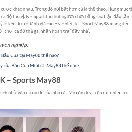
 cược khác nhau. Trong đó nổi bật hơn cả là thể thao. Hạng mục t
cá độ thú vị. K – Sport thu hút người chơi bằng các trận đấu tầm
tỷ lệ kèo được đánh giá cao. Đặc biệt, K – Sport May88 mang đến
chơi cá độ thả ga, nhận hoàn trả “đầy nhà”.
huyên nghiệp:
 Bầu Cua tại May88 thế nào?
y của Bầu Cua Mini tại May88 thế nào?
i K – Sports May88
ích nhờ vào độ uy tín của nhà cái. Mà còn dựa trên rất nhiều ưu