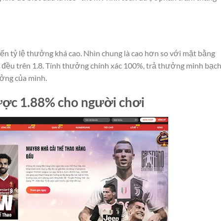
đến tỷ lệ thưởng khá cao. Nhìn chung là cao hơn so với mặt bằng
 đều trên 1.8. Tính thưởng chính xác 100%, trả thưởng minh bạch
ưởng của mình.
ược 1.88% cho người chơi