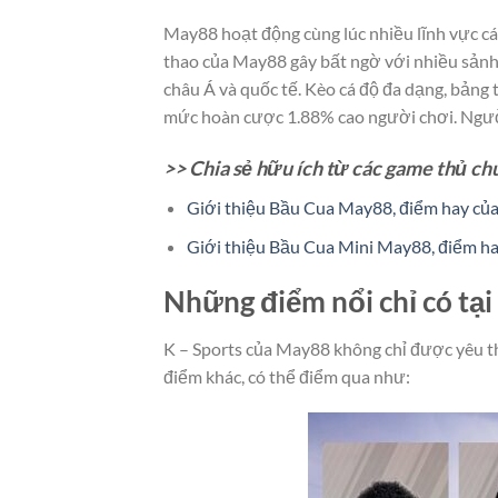
May88 hoạt động cùng lúc nhiều lĩnh vực cá
thao của May88 gây bất ngờ với nhiều sảnh 
châu Á và quốc tế. Kèo cá độ đa dạng, bảng 
mức hoàn cược 1.88% cao người chơi. Người 
>> Chia sẻ hữu ích từ các game thủ c
Giới thiệu Bầu Cua May88, điểm hay của
Giới thiệu Bầu Cua Mini May88, điểm ha
Những điểm nổi chỉ có tạ
K – Sports của May88 không chỉ được yêu th
điểm khác, có thể điểm qua như: