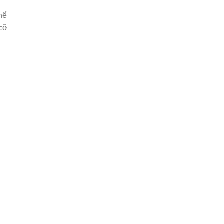
hể
 cỡ