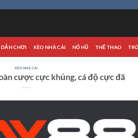
 DẪN CHƠI
KÈO NHÀ CÁI
NỔ HŨ
THỂ THAO
TRÒ
KÈO NHÀ CÁI
oàn cược cực khủng, cá độ cực đã