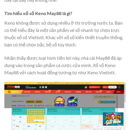
Tìm hiểu xổ số Keno May88 là gì?
Keno không được sử dụng nhiều ở thị trường nước ta. Bạn
có thể hiểu đây là một sản phẩm vé số nhanh tự chọn trực
thuộc xổ số Vietlott. Khác với xổ số kiến thiết truyền thống,
bạn có thể chọn bậc, bộ số tùy thích.
Nhận thấy được loại hình tiện lợi này, nhà cái May88 đã áp
dụng vào trong sản phẩm cá cược cửa mình. Xổ số Keno
May88 với cách hoạt động tương tự như Keno Vietlott.