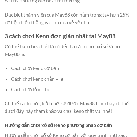
cấu trả thưởng cao nhất thị trường.
Đặc biệt thành viên của May88 còn nắm trong tay hơn 25%
cơ hội chiến thắng và rinh quà về về nhà.
3 cách chơi Keno đơn giản nhất tại May88
Có thể bạn chưa biết là có đến ba cách chơi xổ số Keno
May88 là:
Cách chơi keno cơ bản
Cách chơi keno chẵn – lẻ
Cách chơi lớn – bé
Cụ thể cách chơi, luật chơi sẽ được May88 trình bày cụ thể
dưới đây, hãy tham khảo và chơi keno thật vui nhé!
Hướng dẫn chơi xổ số Keno phương pháp cơ bản
Hướng dẫn chơi xổ số Keno cơ bản với quy trình như sau: