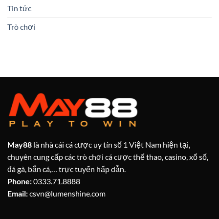
Tin tức
Trò chơi
May88
là nhà cái cá cược uy tín số 1 Việt Nam hiện tại,
chuyên cung cấp các trò chơi cá cược thể thao, casino, xổ số,
đá gà, bắn cá,… trực tuyến hấp dẫn.
Phone:
0333.71.8888
Email:
csvn@lumenshine.com