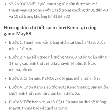
Và 26.000 VNĐ là giải thưởng sẽ nhận được khi mà
thành viên cược hòa với 10 số trong khoảng từ 01 đến 40
và 10 số trong khoảng từ 41 đến 80
Hướng dẫn chi tiết cách chơi Keno tại cổng
game May88
Bước 1: Thành viên cần đăng nhập tài khoản May88 của
mình là được
Bước 2: Nạp tiền theo hệ thống May88 hướng dẫn bằng
1 trong các hình thức như là chuyển khoản, thẻ cào,
momo, bitcoin…
Bước 3: Chọn mục KENO, và đợi giao diện mới mở ra
Bước 4: Chọn Keno siêu tốc hoặc Keno Vietlot, bạn muốn
chơi hình thức nào thì chọn hình thức đó.
Bước 5: Tiến hành chọn số, đặt tiền mua và đợi hệ thống
May88 thông báo kết quả là xong!