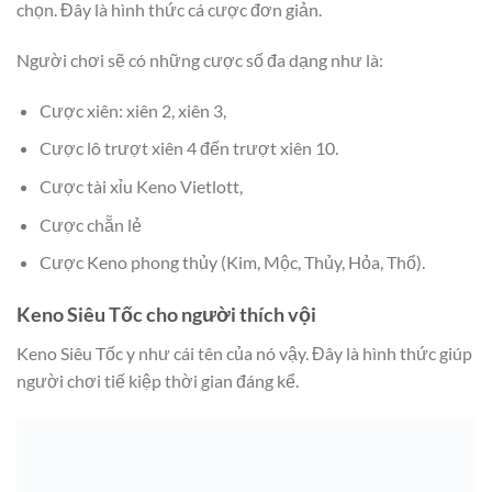
chọn. Đây là hình thức cá cược đơn giản.
Người chơi sẽ có những cược số đa dạng như là:
Cược xiên: xiên 2, xiên 3,
Cược lô trượt xiên 4 đến trượt xiên 10.
Cược tài xỉu Keno Vietlott,
Cược chẵn lẻ
Cược Keno phong thủy (Kim, Mộc, Thủy, Hỏa, Thổ).
Keno Siêu Tốc cho người thích vội
Keno Siêu Tốc y như cái tên của nó vậy. Đây là hình thức giúp
người chơi tiế kiệp thời gian đáng kể.