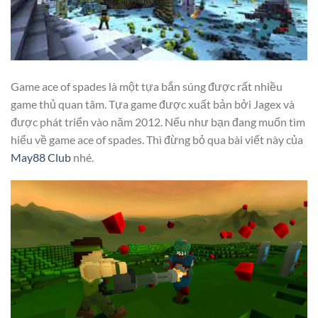
Game ace of spades là một tựa bắn súng được rất nhiều
game thủ quan tâm. Tựa game được xuất bản bởi Jagex và
được phát triển vào năm 2012. Nếu như bạn đang muốn tìm
hiểu về game ace of spades. Thì đừng bỏ qua bài viết này của
May88 Club
nhé.