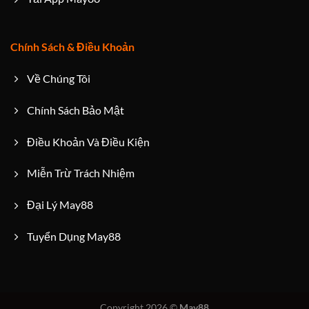
Chính Sách & Điều Khoản
Về Chúng Tôi
Chính Sách Bảo Mật
Điều Khoản Và Điều Kiện
Miễn Trừ Trách Nhiệm
Đại Lý May88
Tuyển Dụng May88
Copyright 2026 ©
May88