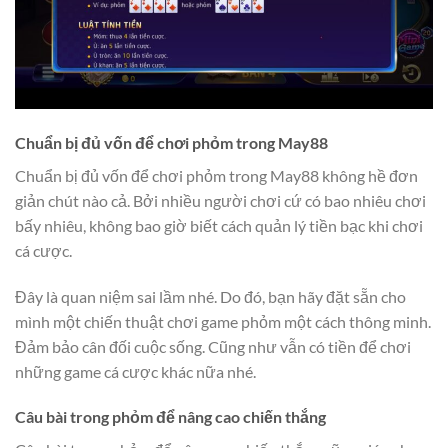
Chuẩn bị đủ vốn để chơi phỏm trong May88
Chuẩn bị đủ vốn để chơi phỏm trong May88 không hề đơn
giản chút nào cả. Bởi nhiều người chơi cứ có bao nhiêu chơi
bấy nhiêu, không bao giờ biết cách quản lý tiền bạc khi chơi
cá cược.
Đây là quan niệm sai lầm nhé. Do đó, bạn hãy đặt sẵn cho
mình một chiến thuật chơi game phỏm một cách thông minh.
Đảm bảo cân đối cuộc sống. Cũng như vẫn có tiền để chơi
những game cá cược khác nữa nhé.
Câu bài trong phỏm để nâng cao chiến thắng