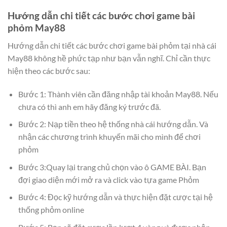
Hướng dẫn chi tiết các bước chơi game bài
phỏm May88
Hướng dẫn chi tiết các bước chơi game bài phỏm tại nhà cái
May88 không hề phức tạp như bạn vẫn nghĩ. Chỉ cần thực
hiện theo các bước sau:
Bước 1: Thành viên cần đăng nhập tài khoản May88. Nếu
chưa có thì anh em hãy đăng ký trước đã.
Bước 2: Nạp tiền theo hệ thống nhà cái hướng dẫn. Và
nhận các chương trình khuyến mãi cho mình để chơi
phỏm
Bước 3:Quay lại trang chủ chọn vào ô GAME BÀI. Bạn
đợi giao diện mới mở ra và click vào tựa game Phỏm
Bước 4: Đọc kỹ hướng dẫn và thực hiện đặt cược tại hệ
thống phỏm online