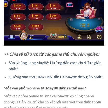
>> Chia sẻ hữu ích từ các game thủ chuyên nghiệp:
Săn Khủng Long May88: Hướng dẫn cách chơi đơn giản
nhất!
Hướng dẫn chơi Tam Tiên Bắn Cá May88 đơn giản nhất!
Một ván phỏm online tại May88 diễn ra thế nào?
Một ván phỏm online tại nhà cái May88 vô cùng nhanh
chóng và tiện lợi. chỉ cần có kết nối Internet trên điện thoại
di động là bạn có thể chơi game này rồi.