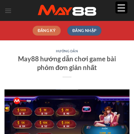
Bỏ
qua
nội
dung
ĐĂNG KÝ
ĐĂNG NHẬP
HƯỚNG DẪN
May88 hướng dẫn chơi game bài
phỏm đơn giản nhất