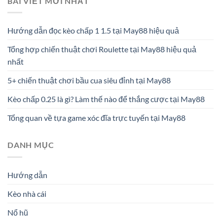
BÀI VIẾT MỚI NHẤT
Hướng dẫn đọc kèo chấp 1 1.5 tại May88 hiệu quả
Tổng hợp chiến thuật chơi Roulette tại May88 hiệu quả
nhất
5+ chiến thuật chơi bầu cua siêu đỉnh tại May88
Kèo chấp 0.25 là gì? Làm thế nào để thắng cược tại May88
Tổng quan về tựa game xóc đĩa trực tuyến tại May88
DANH MỤC
Hướng dẫn
Kèo nhà cái
Nổ hũ