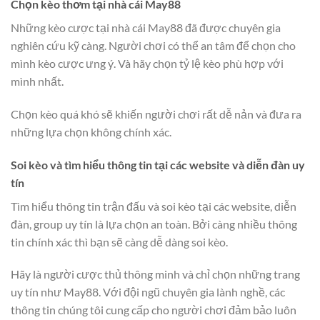
Chọn kèo thơm tại nhà cái May88
Những kèo cược tại nhà cái May88 đã được chuyên gia
nghiên cứu kỹ càng. Người chơi có thể an tâm để chọn cho
mình kèo cược ưng ý. Và hãy chọn tỷ lệ kèo phù hợp với
mình nhất.
Chọn kèo quá khó sẽ khiến người chơi rất dễ nản và đưa ra
những lựa chọn không chính xác.
Soi kèo và tìm hiểu thông tin tại các website và diễn đàn uy
tín
Tìm hiểu thông tin trận đấu và soi kèo tại các website, diễn
đàn, group uy tín là lựa chọn an toàn. Bởi càng nhiều thông
tin chính xác thì bạn sẽ càng dễ dàng soi kèo.
Hãy là người cược thủ thông minh và chỉ chọn những trang
uy tín như May88. Với đội ngũ chuyên gia lành nghề, các
thông tin chúng tôi cung cấp cho người chơi đảm bảo luôn