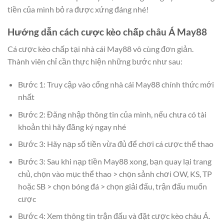
tiền của mình bỏ ra được xứng đáng nhé!
Hướng dẫn cách cược kèo chấp châu Á May88
Cá cược kèo chấp tại nhà cái May88 vô cùng đơn giản.
Thành viên chỉ cần thực hiện những bước như sau:
Bước 1: Truy cập vào cổng nhà cái May88 chính thức mới
nhất
Bước 2: Đăng nhập thông tin của mình, nếu chưa có tài
khoản thì hãy đăng ký ngay nhé
Bước 3: Hãy nạp số tiền vừa đủ để chơi cá cược thể thao
Bước 3: Sau khi nạp tiền May88 xong, bạn quay lại trang
chủ, chọn vào mục thể thao > chọn sảnh chơi OW, KS, TP
hoặc SB > chọn bóng đá > chọn giải đấu, trận đấu muốn
cược
Bước 4: Xem thông tin trận đấu và đặt cược kèo châu Á.