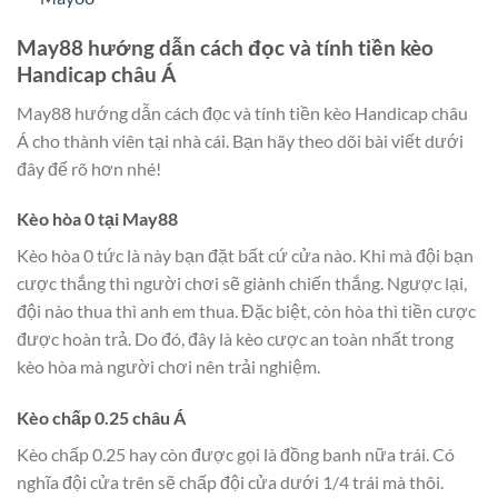
May88 hướng dẫn cách đọc và tính tiền kèo
Handicap châu Á
May88 hướng dẫn cách đọc và tính tiền kèo Handicap châu
Á cho thành viên tại nhà cái. Bạn hãy theo dõi bài viết dưới
đây để rõ hơn nhé!
Kèo hòa 0 tại May88
Kèo hòa 0 tức là này bạn đặt bất cứ cửa nào. Khi mà đội bạn
cược thắng thì người chơi sẽ giành chiến thắng. Ngược lại,
đội nào thua thì anh em thua. Đặc biệt, còn hòa thì tiền cược
được hoàn trả. Do đó, đây là kèo cược an toàn nhất trong
kèo hòa mà người chơi nên trải nghiệm.
Kèo chấp 0.25 châu Á
Kèo chấp 0.25 hay còn được gọi là đồng banh nữa trái. Có
nghĩa đội cửa trên sẽ chấp đội cửa dưới 1/4 trái mà thôi.