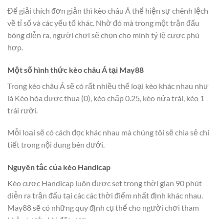
Để giải thích đơn giản thì kèo châu Á thể hiện sự chênh lệch
về tỉ số và các yếu tố khác. Nhờ đó mà trong một trận đấu
bóng diễn ra, người chơi sẽ chọn cho mình tỷ lệ cược phù
hợp.
Một số hình thức kèo châu Á tại May88
Trong kèo châu Á sẽ có rất nhiều thể loại kèo khác nhau như
là Kèo hòa được thua (0), kèo chấp 0.25, kèo nửa trái, kèo 1
trái rưỡi.
Mỗi loại sẽ có cách đọc khác nhau mà chúng tôi sẽ chia sẻ chi
tiết trong nội dung bên dưới.
Nguyên tắc của kèo Handicap
Kèo cược Handicap luôn được set trong thời gian 90 phút
diễn ra trận đấu tại các các thời điểm nhất định khác nhau.
May88 sẽ có những quy định cụ thể cho người chơi tham