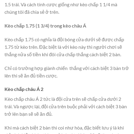
1.5 trái. Và cách tính cược giống như kèo chấp 1 1/4 mà
chúng tôi đã chia sẻ ở trên.
Kèo chấp 1.75 (1 3/4) trong kèo châu Á
Kèo chấp 1.75 có nghĩa là đội bóng cửa dưới sẽ được chấp
1.75 từ kèo trên. Đặc biệt là với kèo này thì người chơi sẽ
thắng nửa số tiền khi đôi cửa chấp thắng cách biệt 2 bàn.
Chỉ có trường hợp giành chiến thắng với cách biệt 3 bàn trở
lên thì sẽ ăn đủ tiền cược.
Kèo chấp châu Á 2
Kèo chấp châu Á 2 tức là đội cửa trên sẽ chấp cửa dưới 2
trái. Và ngược lại, đội cửa trên buộc phải với cách biệt 3 bàn
trở lên bạn sẽ sẽ ăn đủ.
Khi mà cách biệt 2 bàn thì coi như hòa, đặc biết lưu ý là khi