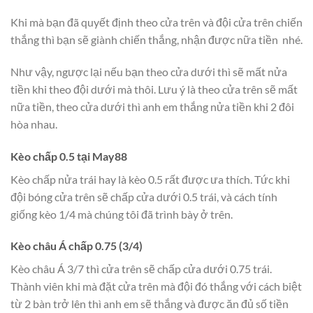
Khi mà bạn đã quyết định theo cửa trên và đội cửa trên chiến
thắng thì bạn sẽ giành chiến thắng, nhận được nữa tiền nhé.
Như vậy, ngược lại nếu bạn theo cửa dưới thì sẽ mất nửa
tiền khi theo đội dưới mà thôi. Lưu ý là theo cửa trên sẽ mất
nữa tiền, theo cửa dưới thì anh em thắng nửa tiền khi 2 đôi
hòa nhau.
Kèo chấp 0.5 tại May88
Kèo chấp nửa trái hay là kèo 0.5 rất được ưa thích. Tức khi
đội bóng cửa trên sẽ chấp cửa dưới 0.5 trái, và cách tính
giống kèo 1/4 mà chúng tôi đã trình bày ở trên.
Kèo châu Á chấp 0.75 (3/4)
Kèo châu Á 3/7 thì cửa trên sẽ chấp cửa dưới 0.75 trái.
Thành viên khi mà đặt cửa trên mà đội đó thắng với cách biệt
từ 2 bàn trở lên thì anh em sẽ thắng và được ăn đủ số tiền