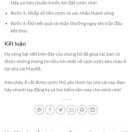
Hãy soi kèo chuẩn trước khi đặt cược nhé!
Bước 5: Nhập số tiền cược và xác nhận thành công
Bước 6: Đợi kết quả và nhận thưởng ngay khi trận đấu
kết thúc
Kết luận
Hy vọng bài viết trên đây của chúng tôi đã giúp các bạn có
được những thông tin hữu ích nhất về cách cược kèo châu Á
tại nhà cái May88.
Kèo châu Á rất được cược thủ yêu thích tại nhà cái này. Bạn
hãy nhanh tay đăng ký và tìm kiếm vận may cho mình nhé!