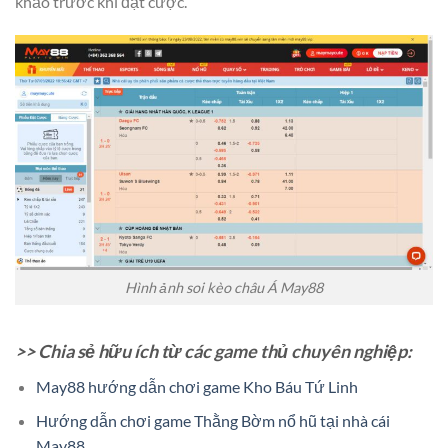
khảo trước khi đặt cược.
Hình ảnh soi kèo châu Á May88
>> Chia sẻ hữu ích từ các game thủ chuyên nghiệp:
May88 hướng dẫn chơi game Kho Báu Tứ Linh
Hướng dẫn chơi game Thằng Bờm nổ hũ tại nhà cái
May88