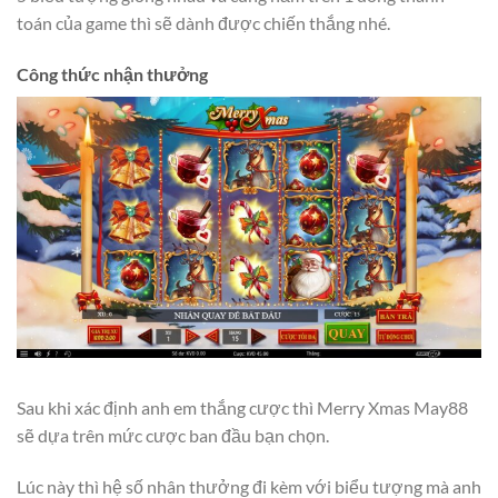
toán của game thì sẽ dành được chiến thắng nhé.
Công thức nhận thưởng
Sau khi xác định anh em thắng cược thì Merry Xmas May88
sẽ dựa trên mức cược ban đầu bạn chọn.
Lúc này thì hệ số nhân thưởng đi kèm với biểu tượng mà anh