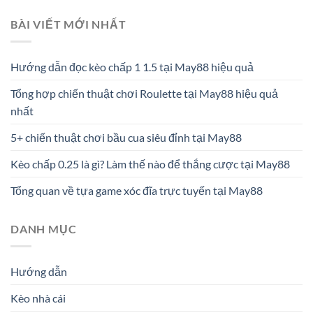
BÀI VIẾT MỚI NHẤT
Hướng dẫn đọc kèo chấp 1 1.5 tại May88 hiệu quả
Tổng hợp chiến thuật chơi Roulette tại May88 hiệu quả
nhất
5+ chiến thuật chơi bầu cua siêu đỉnh tại May88
Kèo chấp 0.25 là gì? Làm thế nào để thắng cược tại May88
Tổng quan về tựa game xóc đĩa trực tuyến tại May88
DANH MỤC
Hướng dẫn
Kèo nhà cái