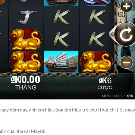
y hôm nay, anh em hãy cùng tìm hiểu trò chơi thật chi tiết ngay
hức của nhà cái May88.