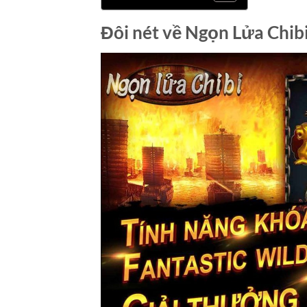
Đôi nét về Ngọn Lửa Chibi