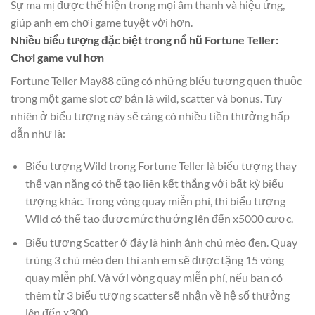
Sự ma mị được thể hiện trong mọi âm thanh và hiệu ứng,
giúp anh em chơi game tuyệt vời hơn.
Nhiều biểu tượng đặc biệt trong nổ hũ Fortune Teller:
Chơi game vui hơn
Fortune Teller May88 cũng có những biểu tượng quen thuộc
trong một game slot cơ bản là wild, scatter và bonus. Tuy
nhiên ở biểu tượng này sẽ càng có nhiều tiền thưởng hấp
dẫn như là:
Biểu tượng Wild trong Fortune Teller là biểu tượng thay
thế vạn năng có thể tạo liên kết thắng với bất kỳ biểu
tượng khác. Trong vòng quay miễn phí, thì biểu tượng
Wild có thể tạo được mức thưởng lên đến x5000 cược.
Biểu tượng Scatter ở đây là hình ảnh chú mèo đen. Quay
trúng 3 chú mèo đen thì anh em sẽ được tặng 15 vòng
quay miễn phí. Và với vòng quay miễn phí, nếu bạn có
thêm từ 3 biểu tượng scatter sẽ nhận về hệ số thưởng
lên đến x300.