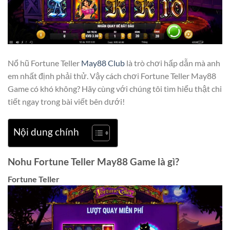
Nổ hũ Fortune Teller
May88 Club
là trò chơi hấp dẫn mà anh
em nhất định phải thử. Vậy cách chơi Fortune Teller May88
Game có khó không? Hãy cùng với chúng tôi tìm hiểu thật chi
tiết ngay trong bài viết bên dưới!
Nội dung chính
Nohu Fortune Teller May88 Game là gì?
Fortune Teller