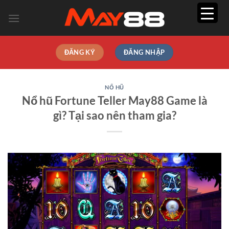
Bỏ
qua
nội
dung
ĐĂNG KÝ
ĐĂNG NHẬP
NỔ HŨ
Nổ hũ Fortune Teller May88 Game là
gì? Tại sao nên tham gia?