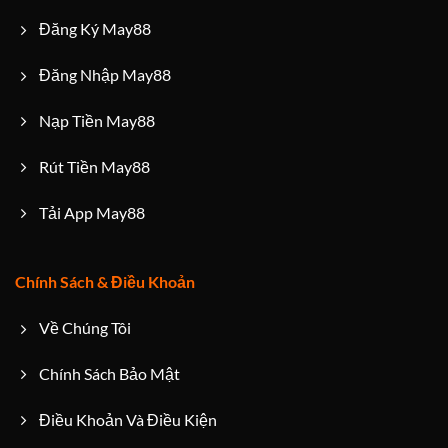
Đăng Ký May88
Đăng Nhập May88
Nạp Tiền May88
Rút Tiền May88
Tải App May88
Chính Sách & Điều Khoản
Về Chúng Tôi
Chính Sách Bảo Mật
Điều Khoản Và Điều Kiện