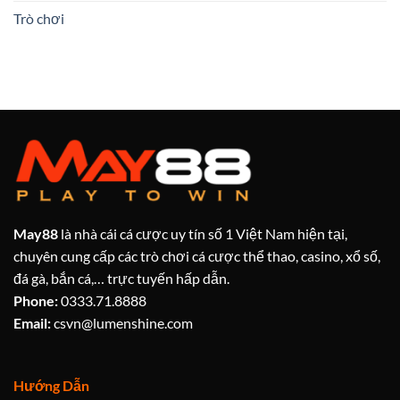
Trò chơi
May88
là nhà cái cá cược uy tín số 1 Việt Nam hiện tại,
chuyên cung cấp các trò chơi cá cược thể thao, casino, xổ số,
đá gà, bắn cá,… trực tuyến hấp dẫn.
Phone:
0333.71.8888
Email:
csvn@lumenshine.com
Hướng Dẫn