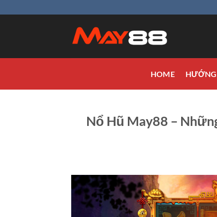
Bỏ
qua
nội
dung
HOME
HƯỚNG
Nổ Hũ May88 – Những 