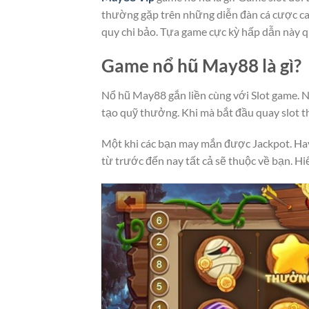
thường gặp trên những diễn đàn cá cược ca
quy chi bảo. Tựa game cực kỳ hấp dẫn này qu
Game nổ hũ May88 là gì?
Nổ hũ May88 gắn liền cùng với Slot game. N
tạo quỹ thưởng. Khi mà bắt đầu quay slot th
Một khi các bạn may mắn được Jackpot. Hay 
từ trước đến nay tất cả sẽ thuộc về bạn. Hi