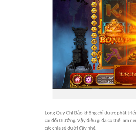
Long Quy Chi Bảo không chỉ được phát triể
cái đổi thưởng. Vậy điều gì đã có thể làm n
các chia sẻ dưới đây nhé.