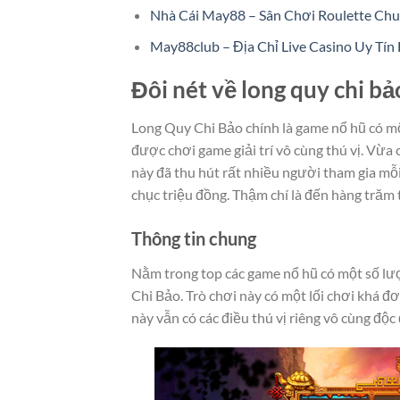
Nhà Cái May88 – Sân Chơi Roulette Ch
May88club – Địa Chỉ Live Casino Uy Tí
Đôi nét về long quy chi bả
Long Quy Chi Bảo chính là game nổ hũ có mộ
được chơi game giải trí vô cùng thú vị. Vừa 
này đã thu hút rất nhiều người tham gia mỗi
chục triệu đồng. Thậm chí là đến hàng trăm 
Thông tin chung
Nằm trong top các game nổ hũ có một số lư
Chi Bảo. Trò chơi này có một lối chơi khá đ
này vẫn có các điều thú vị riêng vô cùng độ