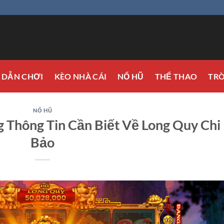
 DẪN CHƠI
KÈO NHÀ CÁI
NỔ HŨ
THỂ THAO
TRÒ
NỔ HŨ
Thông Tin Cần Biết Về Long Quy Chi
Bảo