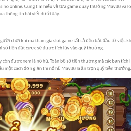
sino online. Cùng tìm hiểu về tựa game quay thưởng May88 và l
a thông tin bài viết dưới đây.
gười chơi khi mà tham gia slot game tất cả đều bắt đầu từ việc k
ì số tiền đặt cược sẽ được tích lũy vào quỹ thưởng.
còn được xem là nổ hũ. Toàn bộ số tiền thưởng mà các bạn tích 
ểu một cách đơn giản thì nổ hũ May88 là ăn trọn quỹ tiền thưởng.