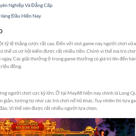
uyên Nghiệp Và Đẳng Cấp
n Hàng Đầu Hiện Nay
o
t tỷ lệ thắng cược rất cao. Đến với slot game này người chơi vừa
có thể có cơ hội kiếm được rất nhiều tiền. Chính vì thế mà trò chơ
 ngày. Các giải thưởng ở trong game thường có giá trị lên đến hà
triệu đồng.
ợng người chơi cực kỳ lớn. Ở tại May88 hiện nay chính là Long Q
ơn giản, tương tự như các trò chơi nổ hũ khác. Tuy nhiên thì tựa g
c đáo. Vì thể nên được rất nhiều người lựa chọn.