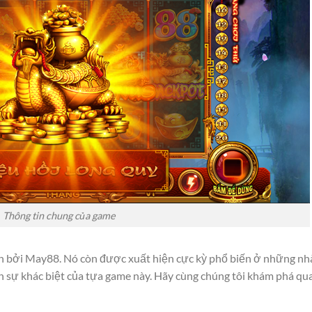
Thông tin chung của game
n bởi May88. Nó còn được xuất hiện cực kỳ phổ biến ở những nh
ên sự khác biệt của tựa game này. Hãy cùng chúng tôi khám phá qu