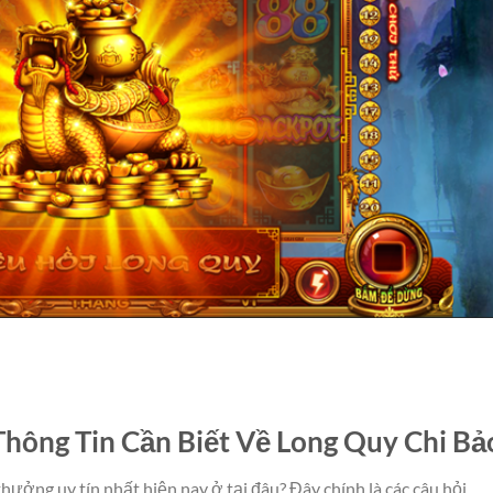
ông Tin Cần Biết Về Long Quy Chi Bả
thưởng uy tín nhất hiện nay ở tại đâu? Đây chính là các câu hỏi