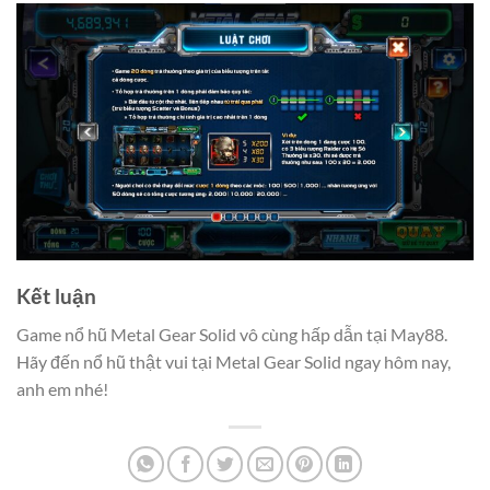
Kết luận
Game nổ hũ Metal Gear Solid vô cùng hấp dẫn tại May88.
Hãy đến nổ hũ thật vui tại Metal Gear Solid ngay hôm nay,
anh em nhé!