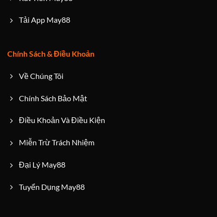
Tải App May88
Chính Sách & Điều Khoản
Về Chúng Tôi
Chính Sách Bảo Mật
Điều Khoản Và Điều Kiện
Miễn Trừ Trách Nhiệm
Đại Lý May88
Tuyển Dụng May88