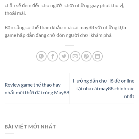
chắn sẽ đem đến cho người chơi những giây phút thú vị,
thoải mái.
Bạn cũng có thể tham khảo nhà cái may88 với những tựa
game hấp dẫn đang chờ đón người chơi khám phá.
Hướng dẫn chơi lô đề online
Review game thể thao hay
tại nhà cái may88 chính xác
nhất mọi thời đại cùng May88
nhất
BÀI VIẾT MỚI NHẤT