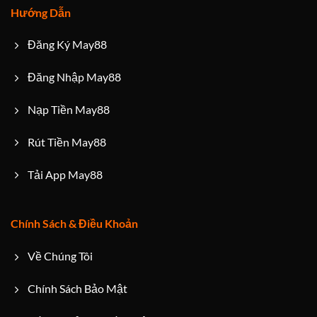
Hướng Dẫn
Đăng Ký May88
Đăng Nhập May88
Nạp Tiền May88
Rút Tiền May88
Tải App May88
Chính Sách & Điều Khoản
Về Chúng Tôi
Chính Sách Bảo Mật