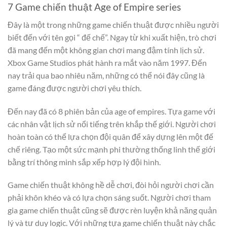
7 Game chiến thuật Age of Empire series
Đây là một trong những game chiến thuật được nhiều người
biết đến với tên gọi “ đế chế”. Ngay từ khi xuất hiện, trò chơi
đã mang đến một không gian chơi mang đậm tính lịch sử.
Xbox Game Studios phát hành ra mắt vào năm 1997. Đến
nay trải qua bao nhiêu năm, những có thể nói đây cũng là
game đáng được người chơi yêu thích.
Đến nay đã có 8 phiên bản của age of empires. Tựa game với
các nhân vật lịch sử nổi tiếng trên khắp thế giới. Người chơi
hoàn toàn có thể lựa chọn đội quân để xây dựng lên một đế
chế riêng. Tạo một sức mạnh phi thường thống linh thế giới
bằng trí thông minh sắp xếp hợp lý đội hình.
Game chiến thuật không hề dễ chơi, đòi hỏi người chơi cần
phải khôn khéo và có lựa chọn sáng suốt. Người chơi tham
gia game chiến thuật cũng sẽ được rèn luyện khả năng quản
lý và tư duy logic. Với những tựa game chiến thuật này chắc