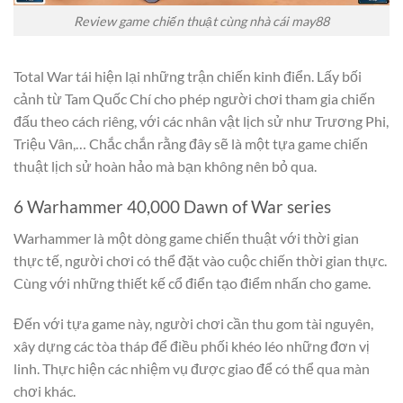
Review game chiến thuật cùng nhà cái may88
Total War tái hiện lại những trận chiến kinh điển. Lấy bối
cảnh từ Tam Quốc Chí cho phép người chơi tham gia chiến
đấu theo cách riêng, với các nhân vật lịch sử như Trương Phi,
Triệu Vân,… Chắc chắn rằng đây sẽ là một tựa game chiến
thuật lịch sử hoàn hảo mà bạn không nên bỏ qua.
6 Warhammer 40,000 Dawn of War series
Warhammer là một dòng game chiến thuật với thời gian
thực tế, người chơi có thể đặt vào cuộc chiến thời gian thực.
Cùng với những thiết kế cổ điển tạo điểm nhấn cho game.
Đến với tựa game này, người chơi cần thu gom tài nguyên,
xây dựng các tòa tháp để điều phối khéo léo những đơn vị
linh. Thực hiện các nhiệm vụ được giao để có thể qua màn
chơi khác.