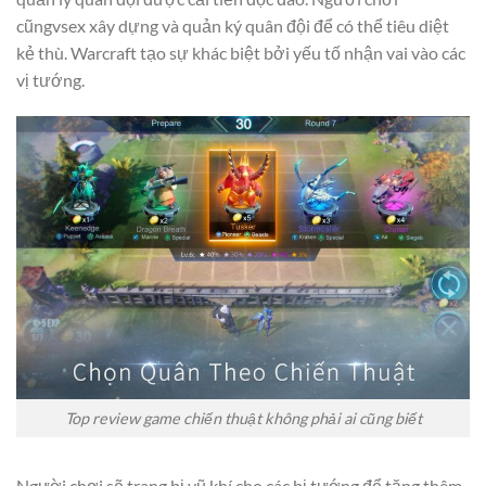
cũngvsex xây dựng và quản ký quân đội để có thể tiêu diệt
kẻ thù. Warcraft tạo sự khác biệt bởi yếu tố nhận vai vào các
vị tướng.
Top review game chiến thuật không phải ai cũng biết
Người chơi sẽ trang bị vũ khí cho các bị tướng để tăng thêm