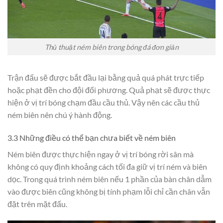
Thủ thuật ném biên trong bóng đá đơn giản
Trận đấu sẽ được bắt đầu lại bằng quả quá phát trực tiếp
hoặc phạt đền cho đội đối phương. Quả phạt sẽ được thực
hiện ở vị trí bóng chạm đầu cầu thủ. Vậy nên các cầu thủ
ném biên nên chú ý hành động.
3.3 Những điều có thể bạn chưa biết về ném biên
Ném biên được thực hiện ngay ở vị trí bóng rời sân mà
không có quy định khoảng cách tối đa giữ vị trí ném và biên
dọc. Trong quá trình ném biên nếu 1 phần của bàn chân dẫm
vào được biên cũng không bị tính phạm lỗi chỉ cần chân vẫn
đặt trên mặt đấu.