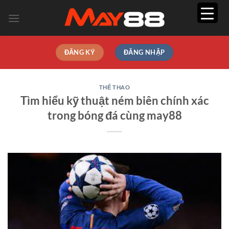
Bỏ
qua
nội
dung
ĐĂNG KÝ
ĐĂNG NHẬP
THỂ THAO
Tìm hiểu kỹ thuật ném biên chính xác
trong bóng đá cùng may88