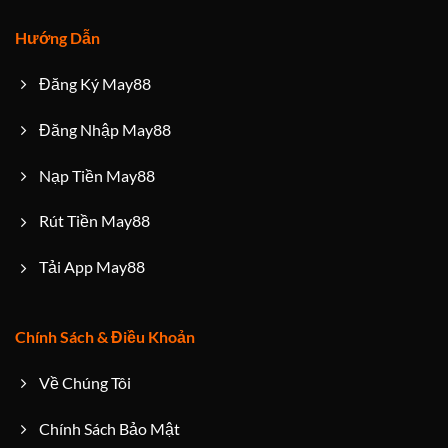
Hướng Dẫn
Đăng Ký May88
Đăng Nhập May88
Nạp Tiền May88
Rút Tiền May88
Tải App May88
Chính Sách & Điều Khoản
Về Chúng Tôi
Chính Sách Bảo Mật