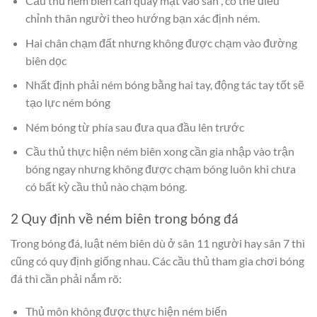
Cầu thủ ném biên cần quay mặt vào sân , có thể điều
chỉnh thân người theo hướng bạn xác định ném.
Hai chân chạm đất nhưng không được chạm vào đường
biên dọc
Nhất định phải ném bóng bằng hai tay, động tác tay tốt sẽ
tạo lực ném bóng
Ném bóng từ phía sau đưa qua đầu lên trước
Cầu thủ thực hiện ném biên xong cần gia nhập vào trận
bóng ngay nhưng không được chạm bóng luôn khi chưa
có bất kỳ cầu thủ nào chạm bóng.
2 Quy định về ném biên trong bóng đá
Trong bóng đá, luật ném biên dù ở sân 11 người hay sân 7 thì
cũng có quy định giống nhau. Các cầu thủ tham gia chơi bóng
đá thì cần phải nắm rõ:
Thủ môn không được thực hiện ném biến