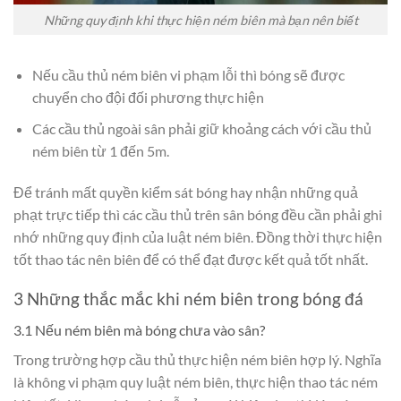
Những quy định khi thực hiện ném biên mà bạn nên biết
Nếu cầu thủ ném biên vi phạm lỗi thì bóng sẽ được
chuyển cho đội đối phương thực hiện
Các cầu thủ ngoài sân phải giữ khoảng cách với cầu thủ
ném biên từ 1 đến 5m.
Để tránh mất quyền kiểm sát bóng hay nhận những quả
phạt trực tiếp thì các cầu thủ trên sân bóng đều cần phải ghi
nhớ những quy định của luật ném biên. Đồng thời thực hiện
tốt thao tác nên biên để có thể đạt được kết quả tốt nhất.
3 Những thắc mắc khi ném biên trong bóng đá
3.1 Nếu ném biên mà bóng chưa vào sân?
Trong trường hợp cầu thủ thực hiện ném biên hợp lý. Nghĩa
là không vi phạm quy luật ném biên, thực hiện thao tác ném