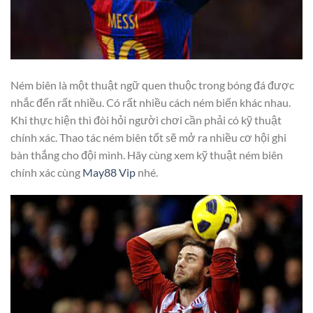
Ném biên là một thuật ngữ quen thuộc trong bóng đá được
nhắc đến rất nhiều. Có rất nhiều cách ném biến khác nhau.
Khi thực hiện thì đòi hỏi người chơi cần phải có kỹ thuật
chính xác. Thao tác ném biên tốt sẽ mở ra nhiều cơ hội ghi
bàn thắng cho đội mình. Hãy cùng xem kỹ thuật ném biên
chính xác cùng
May88 Vip
nhé.