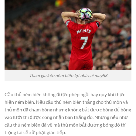
Tham gia kèo ném biên tại nhà cái may88
Cầu thủ ném biên không được phép ngồi hay quy khi thực
hiện ném biên. Nếu cầu thủ ném biên thẳng cho thủ môn và
thủ môn đã chạm bóng nhưng không bắt được bóng để bóng
vào lưới thì được công nhận bàn thắng đó. Nhưng nếu như
cầu thủ ném biên đã về mà thủ môn bắt đường bóng đó thì
trọng tài sẽ xử phạt gián tiếp.