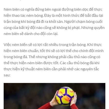
Ném biên có nghĩa đứng bên ngoài đường biên dọc để thực
hiện thao tác ném bóng. Đây là một hình thức để bắt đầu lại
trận bóng khi bóng đã đi ra khỏi sân. Người chạm bóng cuối
cùng của bất kỳ đội nào cũng sẽ không bị phạt. Nhưng quyền
ném biên sẽ dành cho đội còn lại.
Việc ném biến sẽ có lợi rất nhiều trong trận bóng. Khi thực
hiện ném biên chuẩn, tốt thì sẽ có lợi thế cho chính đội mình
trong bóng đá. Thế nhưng không phải cầu thủ nào cũng có
thể thực hiện ném biên được tốt. Các cầu thủ bóng đá khi
thực hiện kỹ thuật ném biên cần phải nhớ các nguyên tắc
sau: