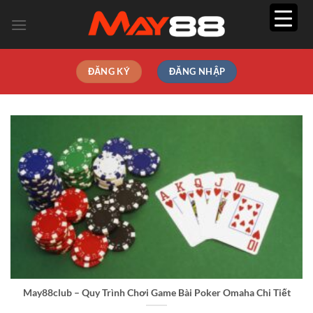
Bỏ
qua
nội
dung
ĐĂNG KÝ
ĐĂNG NHẬP
May88club – Quy Trình Chơi Game Bài Poker Omaha Chi Tiết