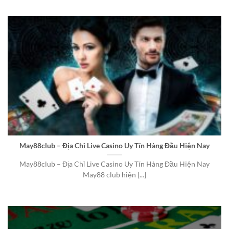
May88club – Địa Chỉ Live Casino Uy Tín Hàng Đầu Hiện Nay
May88club – Địa Chỉ Live Casino Uy Tín Hàng Đầu Hiện Nay
May88 club hiện [...]