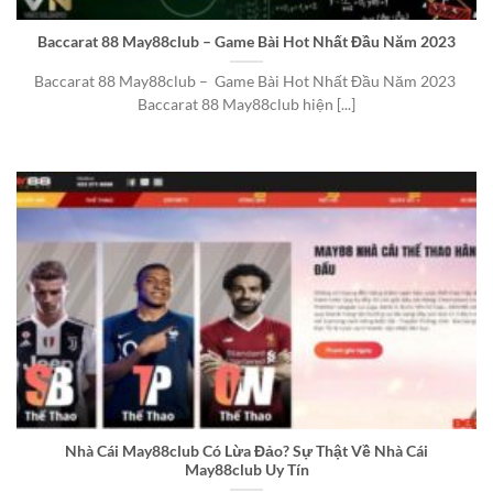
Baccarat 88 May88club – Game Bài Hot Nhất Đầu Năm 2023
Baccarat 88 May88club – Game Bài Hot Nhất Đầu Năm 2023
Baccarat 88 May88club hiện [...]
Nhà Cái May88club Có Lừa Đảo? Sự Thật Về Nhà Cái
May88club Uy Tín