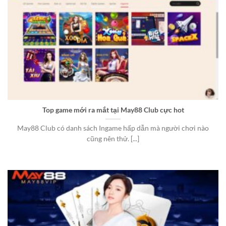
Top game mới ra mắt tại May88 Club cực hot
May88 Club có danh sách Ingame hấp dẫn mà người chơi nào
cũng nên thử. [...]