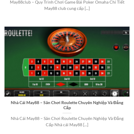
May88club – Quy Trình Chơi Game Bài Poker Omaha Chi Tiết
May88 club cung cấp [...]
Nhà Cái May88 – Sân Chơi Roulette Chuyên Nghiệp Và Đẳng
Cấp
Nhà Cái May88 – Sân Chơi Roulette Chuyên Nghiệp Và Đẳng
Cấp Nhà cái May88 [...]