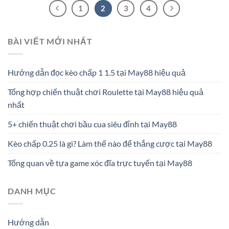
1
2
3
4
BÀI VIẾT MỚI NHẤT
Hướng dẫn đọc kèo chấp 1 1.5 tại May88 hiệu quả
Tổng hợp chiến thuật chơi Roulette tại May88 hiệu quả
nhất
5+ chiến thuật chơi bầu cua siêu đỉnh tại May88
Kèo chấp 0.25 là gì? Làm thế nào để thắng cược tại May88
Tổng quan về tựa game xóc đĩa trực tuyến tại May88
DANH MỤC
Hướng dẫn