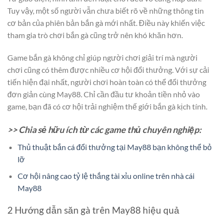
Tuy vậy, một số người vẫn chưa biết rõ về những thông tin
cơ bản của phiên bản bắn gà mới nhất. Điều này khiến việc
tham gia trò chơi bắn gà cũng trở nên khó khăn hơn.
Game bắn gà không chỉ giúp người chơi giải trí mà người
chơi cũng có thêm được nhiều cơ hội đổi thưởng. Với sự cải
tiến hiện đại nhất, người chơi hoàn toàn có thể đổi thưởng
đơn giản cùng May88. Chỉ cần đầu tư khoản tiền nhỏ vào
game, bạn đã có cơ hội trải nghiệm thế giới bắn gà kịch tính.
>> Chia sẻ hữu ích từ các game thủ chuyên nghiệp:
Thủ thuật bắn cá đổi thưởng tại May88 bạn không thể bỏ
lỡ
Cơ hội nâng cao tỷ lệ thắng tài xỉu online trên nhà cái
May88
2 Hướng dẫn săn gà trên May88 hiệu quả