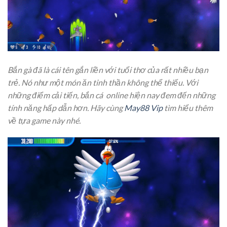
Bắn gà đã là cái tên gắn liền với tuổi thơ của rất nhiều bạn
trẻ. Nó như một món ăn tinh thần không thể thiếu. Với
những điểm cải tiến, bắn cá online hiện nay đem đến những
tính năng hấp dẫn hơn. Hãy cùng
May88 Vip
tìm hiểu thêm
về tựa game này nhé.