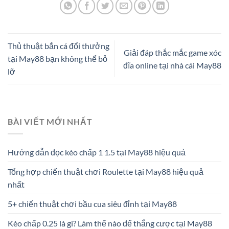
Thủ thuật bắn cá đổi thưởng
Giải đáp thắc mắc game xóc
tại May88 bạn không thể bỏ
đĩa online tại nhà cái May88
lỡ
BÀI VIẾT MỚI NHẤT
Hướng dẫn đọc kèo chấp 1 1.5 tại May88 hiệu quả
Tổng hợp chiến thuật chơi Roulette tại May88 hiệu quả
nhất
5+ chiến thuật chơi bầu cua siêu đỉnh tại May88
Kèo chấp 0.25 là gì? Làm thế nào để thắng cược tại May88