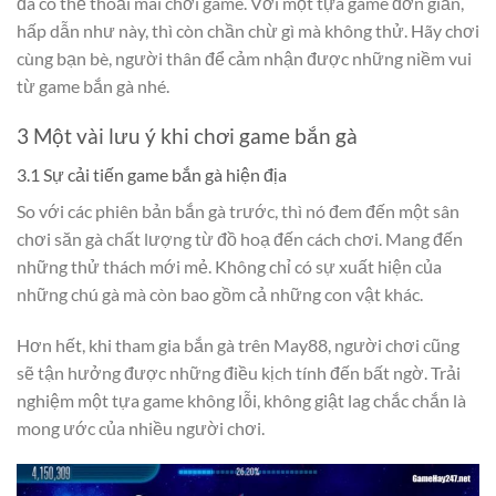
đã có thể thoải mái chơi game. Với một tựa game đơn giản,
hấp dẫn như này, thì còn chần chừ gì mà không thử. Hãy chơi
cùng bạn bè, người thân để cảm nhận được những niềm vui
từ game bắn gà nhé.
3 Một vài lưu ý khi chơi game bắn gà
3.1 Sự cải tiến game bắn gà hiện địa
So với các phiên bản bắn gà trước, thì nó đem đến một sân
chơi săn gà chất lượng từ đồ hoạ đến cách chơi. Mang đến
những thử thách mới mẻ. Không chỉ có sự xuất hiện của
những chú gà mà còn bao gồm cả những con vật khác.
Hơn hết, khi tham gia bắn gà trên May88, người chơi cũng
sẽ tận hưởng được những điều kịch tính đến bất ngờ. Trải
nghiệm một tựa game không lỗi, không giật lag chắc chắn là
mong ước của nhiều người chơi.