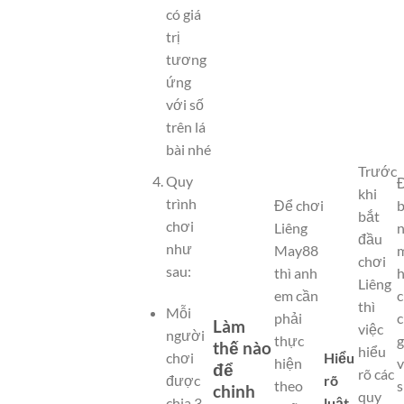
có giá
trị
tương
ứng
với số
trên lá
bài nhé
Trước
Quy
khi
trình
Để chơi
b
bắt
chơi
Liêng
đầu
như
May88
chơi
sau:
thì anh
Liêng
em cần
thì
Mỗi
phải
c
Làm
việc
người
thực
thế nào
hiểu
chơi
Hiểu
hiện
v
để
rõ các
được
rõ
theo
chinh
quy
chia 3
luật