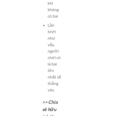
khi
không
có bài
Lần
lượt
như
vậy,
người
chơi có
lá bài
lớn
nhất sẽ
thắng
ván.
>> Chia
sẻ hữu