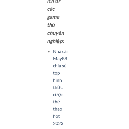
ích từ
các
game
thủ
chuyên
nghiệp:
Nhà cái
May88
chia sẻ
top
hình
thức
cược
thể
thao
hot
2023