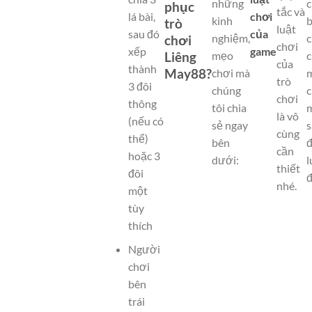
những
phục
tắc và
lá bài,
chơi
kinh
b
trò
luật
sau đó
của
nghiệm,
chơi
chơi
xếp
game
mẹo
Liêng
của
thành
May88?
chơi mà
trò
3 đôi
chúng
c
chơi
thông
tôi chia
là vô
(nếu có
sẻ ngay
s
cùng
thể)
bên
cần
hoặc 3
dưới:
l
thiết
đôi
đ
nhé.
một
tùy
thích
Người
chơi
bên
trái