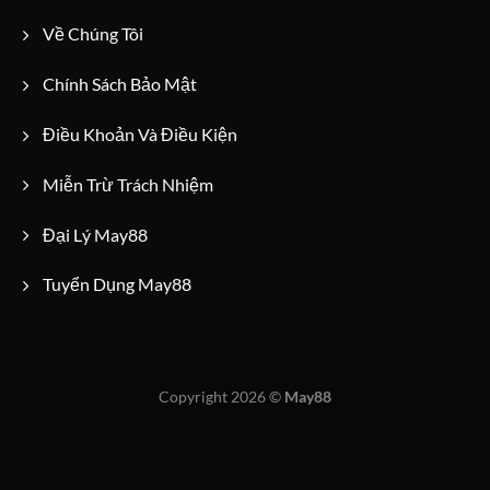
Về Chúng Tôi
Chính Sách Bảo Mật
Điều Khoản Và Điều Kiện
Miễn Trừ Trách Nhiệm
Đại Lý May88
Tuyển Dụng May88
Copyright 2026 ©
May88