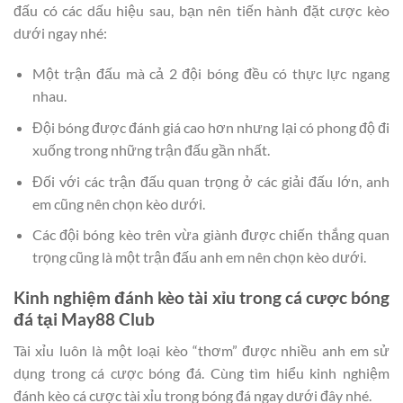
đấu có các dấu hiệu sau, bạn nên tiến hành đặt cược kèo
dưới ngay nhé:
Một trận đấu mà cả 2 đội bóng đều có thực lực ngang
nhau.
Đội bóng được đánh giá cao hơn nhưng lại có phong độ đi
xuống trong những trận đấu gần nhất.
Đối với các trận đấu quan trọng ở các giải đấu lớn, anh
em cũng nên chọn kèo dưới.
Các đội bóng kèo trên vừa giành được chiến thắng quan
trọng cũng là một trận đấu anh em nên chọn kèo dưới.
Kinh nghiệm đánh kèo tài xỉu trong cá cược bóng
đá tại May88 Club
Tài xỉu luôn là một loại kèo “thơm” được nhiều anh em sử
dụng trong cá cược bóng đá. Cùng tìm hiểu kinh nghiệm
đánh kèo cá cược tài xỉu trong bóng đá ngay dưới đây nhé.