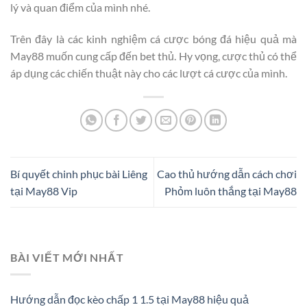
lý và quan điểm của mình nhé.
Trên đây là các kinh nghiệm cá cược bóng đá hiệu quả mà
May88 muốn cung cấp đến bet thủ. Hy vọng, cược thủ có thể
áp dụng các chiến thuật này cho các lượt cá cược của mình.
Bí quyết chinh phục bài Liêng
Cao thủ hướng dẫn cách chơi
tại May88 Vip
Phỏm luôn thắng tại May88
BÀI VIẾT MỚI NHẤT
Hướng dẫn đọc kèo chấp 1 1.5 tại May88 hiệu quả