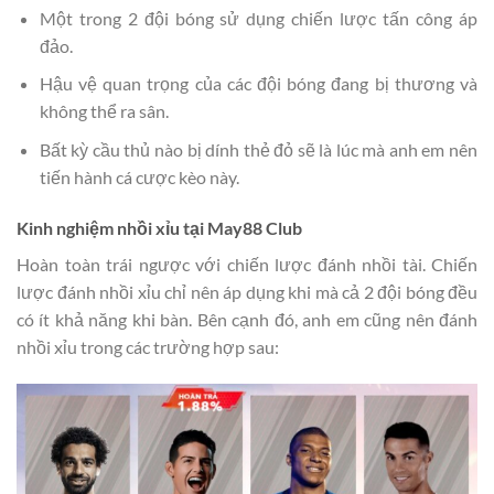
Một trong 2 đội bóng sử dụng chiến lược tấn công áp
đảo.
Hậu vệ quan trọng của các đội bóng đang bị thương và
không thể ra sân.
Bất kỳ cầu thủ nào bị dính thẻ đỏ sẽ là lúc mà anh em nên
tiến hành cá cược kèo này.
Kinh nghiệm nhồi xỉu tại May88 Club
Hoàn toàn trái ngược với chiến lược đánh nhồi tài. Chiến
lược đánh nhồi xỉu chỉ nên áp dụng khi mà cả 2 đội bóng đều
có ít khả năng khi bàn. Bên cạnh đó, anh em cũng nên đánh
nhồi xỉu trong các trường hợp sau: