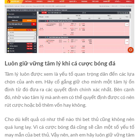
Luôn giữ vững tâm lý khi cá cược bóng đá
Tâm lý luôn được xem là yếu tố quan trọng dãn đến các lựa
chọn của anh em. Hãy cố gắng giữ cho mình một tâm lý ổn
định từ đó đưa ra các quyết định chính xác nhất. Bên cạnh
đó, nhờ vào tâm lý mà anh em có thể quyết định được có nên
rút cược hoặc bỏ thêm vốn hay không.
Cho dù kết quả có như thế nào thì bet thủ cũng không nên
quá lung lay. Vì cá cược bóng đá cũng sẽ cần một số yếu tố
may mắn của bet thủ. Vậy nên, anh em hãy luôn giữ vững tâm