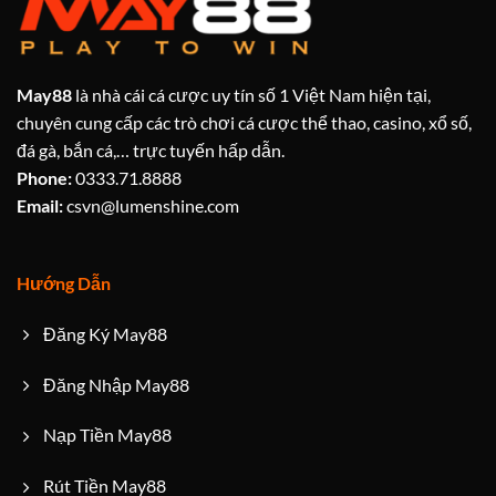
May88
là nhà cái cá cược uy tín số 1 Việt Nam hiện tại,
chuyên cung cấp các trò chơi cá cược thể thao, casino, xổ số,
đá gà, bắn cá,… trực tuyến hấp dẫn.
Phone:
0333.71.8888
Email:
csvn@lumenshine.com
Hướng Dẫn
Đăng Ký May88
Đăng Nhập May88
Nạp Tiền May88
Rút Tiền May88