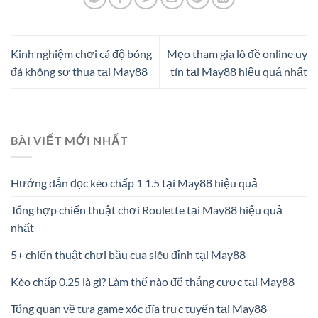
Kinh nghiệm chơi cá độ bóng
Mẹo tham gia lô đề online uy
đá không sợ thua tại May88
tín tại May88 hiệu quả nhất
BÀI VIẾT MỚI NHẤT
Hướng dẫn đọc kèo chấp 1 1.5 tại May88 hiệu quả
Tổng hợp chiến thuật chơi Roulette tại May88 hiệu quả
nhất
5+ chiến thuật chơi bầu cua siêu đỉnh tại May88
Kèo chấp 0.25 là gì? Làm thế nào để thắng cược tại May88
Tổng quan về tựa game xóc đĩa trực tuyến tại May88