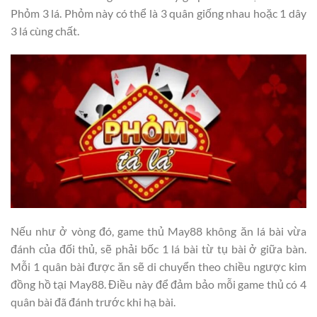
Phỏm 3 lá. Phỏm này có thể là 3 quân giống nhau hoặc 1 dây
3 lá cùng chất.
Nếu như ở vòng đó, game thủ May88 không ăn lá bài vừa
đánh của đối thủ, sẽ phải bốc 1 lá bài từ tụ bài ở giữa bàn.
Mỗi 1 quân bài được ăn sẽ di chuyển theo chiều ngược kim
đồng hồ tại May88. Điều này để đảm bảo mỗi game thủ có 4
quân bài đã đánh trước khi hạ bài.