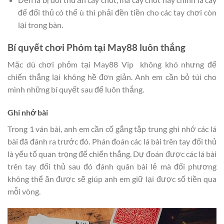
để đối thủ có thể ù thì phải đền tiền cho các tay chơi còn
lại trong bàn.
Bí quyết chơi Phỏm tại May88 luôn thắng
Mặc dù chơi phỏm tại May88 Vip không khó nhưng để
chiến thắng lại không hề đơn giản. Anh em cần bỏ túi cho
mình những bí quyết sau để luôn thắng.
Ghi nhớ bài
Trong 1 ván bài, anh em cần cố gắng tập trung ghi nhớ các lá
bài đã đánh ra trước đó. Phán đoán các lá bài trên tay đối thủ
là yếu tố quan trọng để chiến thắng. Dự đoán được các lá bài
trên tay đối thủ sau đó đánh quân bài lẻ mà đối phương
không thể ăn được sẽ giúp anh em giữ lại được số tiền qua
mỗi vòng.