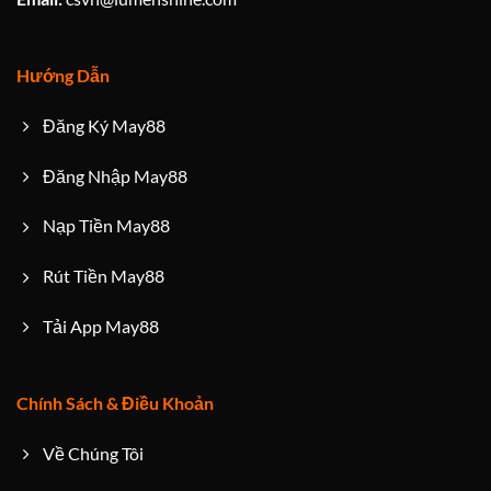
Hướng Dẫn
Đăng Ký May88
Đăng Nhập May88
Nạp Tiền May88
Rút Tiền May88
Tải App May88
Chính Sách & Điều Khoản
Về Chúng Tôi