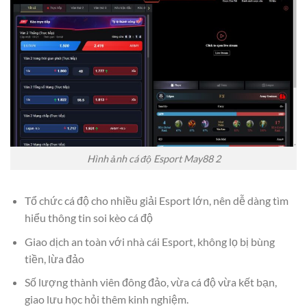
Hình ảnh cá độ Esport May88 2
Tổ chức cá độ cho nhiều giải Esport lớn, nên dễ dàng tìm
hiểu thông tin soi kèo cá độ
Giao dịch an toàn với nhà cái Esport, không lọ bị bùng
tiền, lừa đảo
Số lượng thành viên đông đảo, vừa cá độ vừa kết bạn,
giao lưu học hỏi thêm kinh nghiệm.