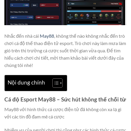
Nhắc đến nhà cái
May88
, không thể nào không nhắc đến trò
chơi cá độ thể thao điện tử esport. Trò chơi này làm mưa làm
gió trên thị trường cá cược suốt thời gian vừa qua. Để tìm
hiểu cách chơi chi tiết, mời tham khảo bài viết dưới đây của
chúng tôi nhé!
Nội dung chính
Cá độ Esport May88 – Sức hút không thể chối từ
May88 với hình thức cá cược điện tử đã không còn xa lạ gì
với các tín đồ đam mê cá cược
Nhiệm vụ của người chơi thì cũng như các hình thức cá cược