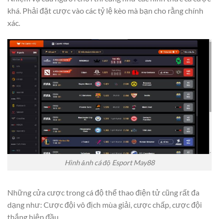
khá. Phải đặt cược vào các tỷ lệ kèo mà bạn cho rằng chính
xác.
Hình ảnh cá độ Esport May88
Những cửa cược trong cá độ thể thao điện tử cũng rất đa
dạng như: Cược đội vô địch mùa giải, cược chấp, cược đội
thắng hiệp đầu…