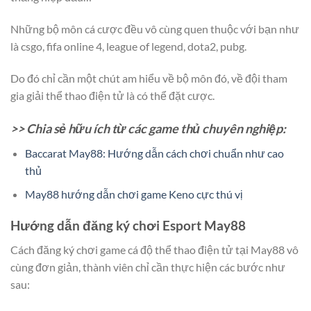
Những bộ môn cá cược đều vô cùng quen thuộc với bạn như
là csgo, fifa online 4, league of legend, dota2, pubg.
Do đó chỉ cần một chút am hiểu về bộ môn đó, về đội tham
gia giải thể thao điện tử là có thể đặt cược.
>> Chia sẻ hữu ích từ các game thủ chuyên nghiệp:
Baccarat May88: Hướng dẫn cách chơi chuẩn như cao
thủ
May88 hướng dẫn chơi game Keno cực thú vị
Hướng dẫn đăng ký chơi Esport May88
Cách đăng ký chơi game cá độ thể thao điện tử tại May88 vô
cùng đơn giản, thành viên chỉ cần thực hiện các bước như
sau: