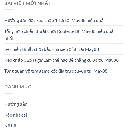
BÀI VIẾT MỚI NHẤT
Hướng dẫn đọc kèo chấp 1 1.5 tại May88 hiệu quả
Tổng hợp chiến thuật chơi Roulette tại May88 hiệu quả
nhất
5+ chiến thuật chơi bầu cua siêu đỉnh tại May88
Kèo chấp 0.25 là gì? Làm thế nào để thắng cược tại May88
Tổng quan về tựa game xóc đĩa trực tuyến tại May88
DANH MỤC
Hướng dẫn
Kèo nhà cái
Nổ hũ