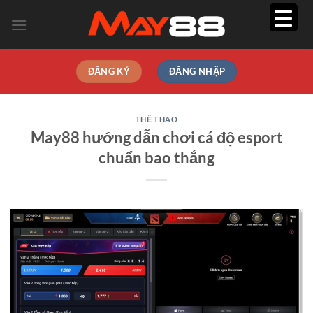
Bỏ
qua
nội
dung
ĐĂNG KÝ
ĐĂNG NHẬP
THỂ THAO
May88 hướng dẫn chơi cá độ esport
chuẩn bao thắng