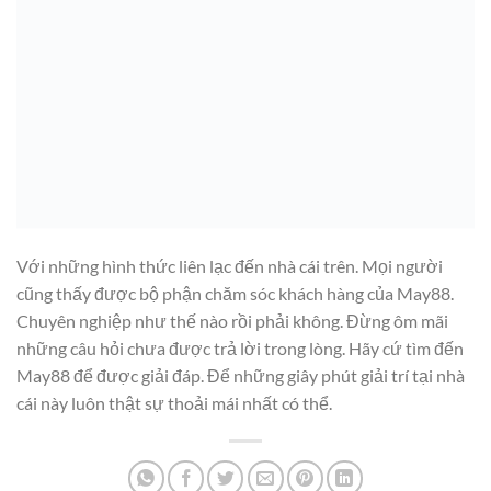
Với những hình thức liên lạc đến nhà cái trên. Mọi người
cũng thấy được bộ phận chăm sóc khách hàng của May88.
Chuyên nghiệp như thế nào rồi phải không. Đừng ôm mãi
những câu hỏi chưa được trả lời trong lòng. Hãy cứ tìm đến
May88 để được giải đáp. Để những giây phút giải trí tại nhà
cái này luôn thật sự thoải mái nhất có thể.