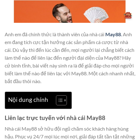
Anh em đã chính thức là thành viên của nhà cái
May88
.
Anh
em đang tích cực tận hưởng các sản phẩm cá cược từ nhà
cái. Dù vậy thì đến lúc cần đến, mọi người lại chẳng biết cách
làm thế nào để liên lạc đến người đại diện của May88? Hãy
cứ bình tĩnh, bài viết này sinh ra là để giải đáp cho mọi người
biết làm thế nào để liên lạc với May88. Một cách nhanh nhất,
bắt đầu thôi nào.
Nội dung chính
Liên lạc trực tuyến với nhà cái May88
Nhà cái May88 sở hữu đội ngũ chăm sóc khách hàng hùng
hậu. Phục vụ 24/7 mọi lúc mọi nơi, giải đáp tất tần tật những