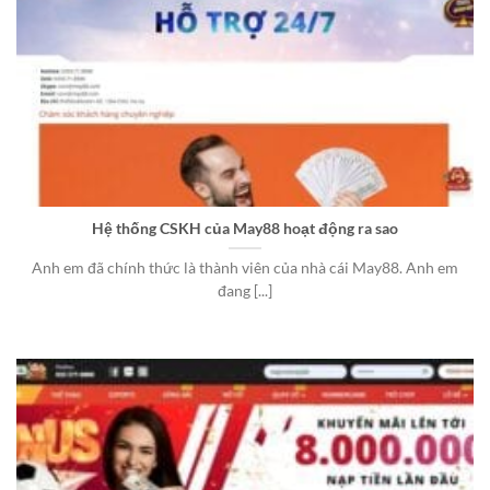
Hệ thống CSKH của May88 hoạt động ra sao
Anh em đã chính thức là thành viên của nhà cái May88. Anh em
đang [...]