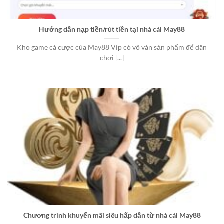
Hướng dẫn nạp tiền/rút tiền tại nhà cái May88
Kho game cá cược của May88 Vip có vô vàn sản phẩm để dân
chơi [...]
Chương trình khuyến mãi siêu hấp dẫn từ nhà cái May88