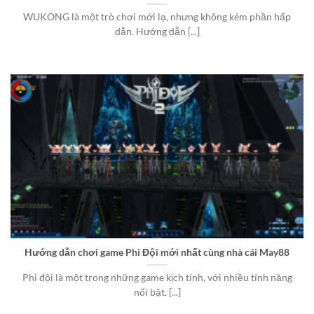
WUKONG là một trò chơi mới lạ, nhưng không kém phần hấp
dẫn. Hướng dẫn [...]
Hướng dẫn chơi game Phi Đội mới nhất cùng nhà cái May88
Phi đội là một trong những game kịch tính, với nhiều tính năng
nổi bật. [...]