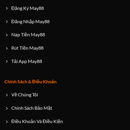
Đăng Ký May88
Đăng Nhập May88
Nạp Tiền May88
Rút Tiền May88
Tải App May88
Chính Sách & Điều Khoản
Về Chúng Tôi
Chính Sách Bảo Mật
Điều Khoản Và Điều Kiện