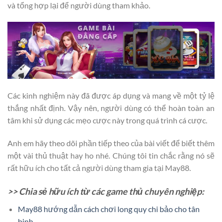
và tổng hợp lại để người dùng tham khảo.
Các kinh nghiệm này đã được áp dụng và mang về một tỷ lệ
thắng nhất định. Vậy nên, người dùng có thể hoàn toàn an
tâm khi sử dụng các mẹo cược này trong quá trình cá cược.
Anh em hãy theo dõi phần tiếp theo của bài viết để biết thêm
một vài thủ thuật hay ho nhé. Chúng tôi tin chắc rằng nó sẽ
rất hữu ích cho tất cả người dùng tham gia tại May88.
>> Chia sẻ hữu ích từ các game thủ chuyên nghiệp:
May88 hướng dẫn cách chơi long quy chi bảo cho tân
binh