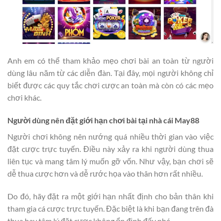
Anh em có thể tham khảo mẹo chơi bài an toàn từ người
dùng lâu năm từ các diễn đàn. Tại đây, mọi người không chỉ
biết được các quy tắc chơi cược an toàn mà còn có các mẹo
chơi khác.
Người dùng nên đặt giới hạn chơi bài tại nhà cái May88
Người chơi không nên nướng quá nhiều thời gian vào việc
đặt cược trực tuyến. Điều này xảy ra khi người dùng thua
liên tục và mang tâm lý muốn gỡ vốn. Như vậy, bạn chơi sẽ
dễ thua cược hơn và dễ rước họa vào thân hơn rất nhiều.
Do đó, hãy đặt ra một giới hạn nhất định cho bản thân khi
tham gia cá cược trực tuyến. Đặc biệt là khi bạn đang trên đà
thua hay tâm lý đặt cược không ổn định đấy nhé.