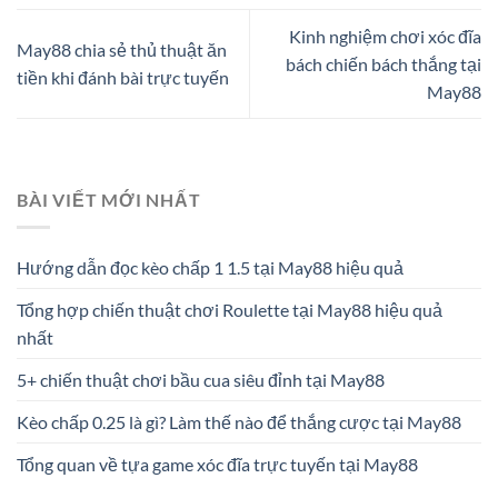
Kinh nghiệm chơi xóc đĩa
May88 chia sẻ thủ thuật ăn
bách chiến bách thắng tại
tiền khi đánh bài trực tuyến
May88
BÀI VIẾT MỚI NHẤT
Hướng dẫn đọc kèo chấp 1 1.5 tại May88 hiệu quả
Tổng hợp chiến thuật chơi Roulette tại May88 hiệu quả
nhất
5+ chiến thuật chơi bầu cua siêu đỉnh tại May88
Kèo chấp 0.25 là gì? Làm thế nào để thắng cược tại May88
Tổng quan về tựa game xóc đĩa trực tuyến tại May88