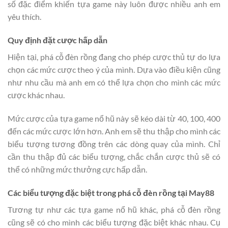
số đặc điểm khiến tựa game này luôn được nhiều anh em
yêu thích.
Quy định đặt cược hấp dẫn
Hiện tại, phá cỗ đèn rồng đang cho phép cược thủ tự do lựa
chọn các mức cược theo ý của mình. Dựa vào điều kiện cũng
như nhu cầu mà anh em có thể lựa chọn cho mình các mức
cược khác nhau.
Mức cược của tựa game nổ hũ này sẽ kéo dài từ 40, 100, 400
đến các mức cược lớn hơn. Anh em sẽ thu thập cho mình các
biểu tượng tương đồng trên các dòng quay của mình. Chỉ
cần thu thập đủ các biểu tượng, chắc chắn cược thủ sẽ có
thể có những mức thưởng cực hấp dẫn.
Các biểu tượng đặc biệt trong phá cỗ đèn rồng tại May88
Tương tự như các tựa game nổ hũ khác, phá cỗ đèn rồng
cũng sẽ có cho mình các biểu tượng đặc biệt khác nhau. Cụ