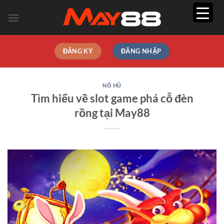
Bỏ
qua
nội
dung
ĐĂNG KÝ
ĐĂNG NHẬP
NỔ HŨ
Tìm hiểu về slot game phá cỗ đèn
rồng tại May88