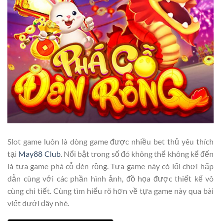
Slot game luôn là dòng game được nhiều bet thủ yêu thích
tại
May88 Club
. Nổi bật trong số đó không thể không kể đến
là tựa game phá cỗ đèn rồng. Tựa game này có lối chơi hấp
dẫn cùng với các phần hình ảnh, đồ họa được thiết kế vô
cùng chi tiết. Cùng tìm hiểu rõ hơn về tựa game này qua bài
viết dưới đây nhé.