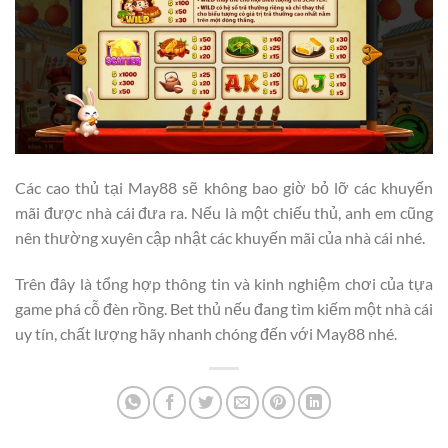
Các cao thủ tại May88 sẽ không bao giờ bỏ lỡ các khuyến
mãi được nhà cái đưa ra. Nếu là một chiếu thủ, anh em cũng
nên thường xuyên cập nhật các khuyến mãi của nhà cái nhé.
Trên đây là tổng hợp thông tin và kinh nghiệm chơi của tựa
game phá cỗ đèn rồng. Bet thủ nếu đang tìm kiếm một nhà cái
uy tín, chất lượng hãy nhanh chóng đến với May88 nhé.