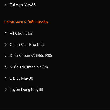
Tải App May88
Chính Sách & Điều Khoản
Về Chúng Tôi
Chính Sách Bảo Mật
Điều Khoản Và Điều Kiện
Miễn Trừ Trách Nhiệm
Đại Lý May88
Tuyển Dụng May88