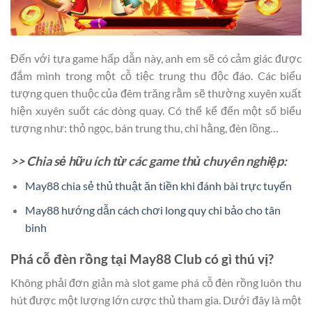
Đến với tựa game hấp dẫn này, anh em sẽ có cảm giác được
đắm mình trong một cỗ tiệc trung thu độc đáo. Các biểu
tượng quen thuộc của đêm trăng rằm sẽ thường xuyên xuất
hiện xuyên suốt các dòng quay. Có thể kể đến một số biểu
tượng như: thỏ ngọc, bán trung thu, chi hằng, đèn lồng…
>> Chia sẻ hữu ích từ các game thủ chuyên nghiệp:
May88 chia sẻ thủ thuật ăn tiền khi đánh bài trực tuyến
May88 hướng dẫn cách chơi long quy chi bảo cho tân
binh
Phá cỗ đèn rồng tại May88 Club có gì thú vị?
Không phải đơn giản mà slot game phá cỗ đèn rồng luôn thu
hút được một lượng lớn cược thủ tham gia. Dưới đây là một