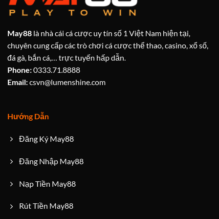
May88
là nhà cái cá cược uy tín số 1 Việt Nam hiện tại,
chuyên cung cấp các trò chơi cá cược thể thao, casino, xổ số,
đá gà, bắn cá,… trực tuyến hấp dẫn.
Phone:
0333.71.8888
Email:
csvn@lumenshine.com
Hướng Dẫn
Đăng Ký May88
Đăng Nhập May88
Nạp Tiền May88
Rút Tiền May88