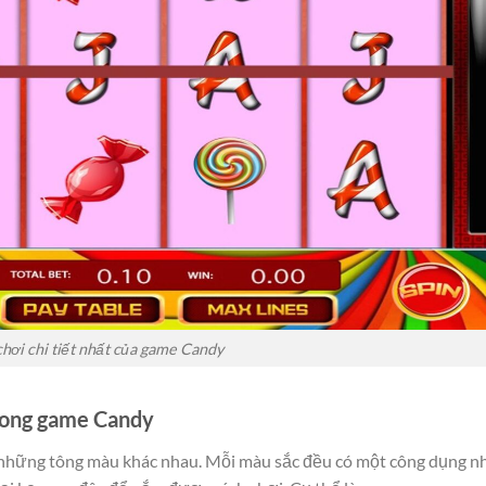
chơi chi tiết nhất của game Candy
trong game Candy
i những tông màu khác nhau. Mỗi màu sắc đều có một công dụng n