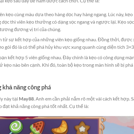
loại kẹo sau đây để nắm được cách chơi. Cụ thể là:
ên kẹo cùng màu dựa theo hàng dọc hay hàng ngang. Lúc này, kẹo
 dọc thì viên kẹo thường có dạng sọc ngang và ngược lại. Kẹo sọc
tương đương vị trí của chúng.
ên từ sự kết hợp của những viên kẹo giống nhau. Đồng thời, được
o gói đó là có thể phá hủy khu vực xung quanh cùng diện tích 3×3
 bạn kết hợp 5 viên giống nhau. Đây chính là kẹo có công dụng mạ
ứ kẹo nào bên cạnh. Khi đó, toàn bộ kẹo trong màn hình sẽ bị phá
g khả năng công phá
y này tại
May88
. Anh em cần phải nắm rõ một vài cách kết hợp. 
đạt khả năng công phá tốt nhất. Cụ thể là: