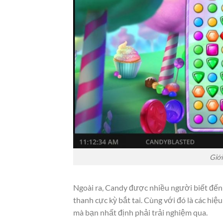
Giới
Ngoài ra, Candy được nhiều người biết đến 
thanh cực kỳ bắt tai. Cùng với đó là các hiệ
mà bạn nhất định phải trải nghiệm qua.