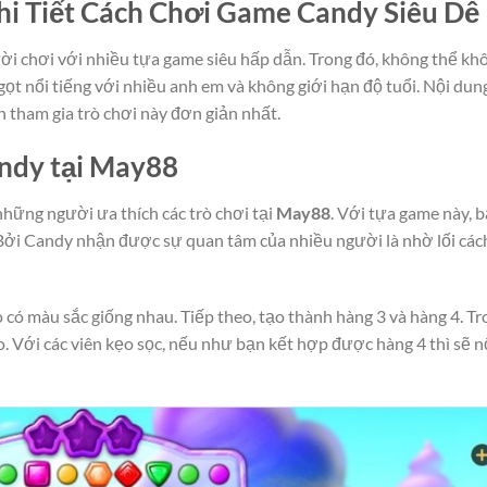
i Tiết Cách Chơi Game Candy Siêu Dễ
ời chơi với nhiều tựa game siêu hấp dẫn. Trong đó, không thể kh
ọt nổi tiếng với nhiều anh em và không giới hạn độ tuổi. Nội dun
 tham gia trò chơi này đơn giản nhất.
andy tại May88
những người ưa thích các trò chơi tại
May88
. Với tựa game này, 
. Bởi Candy nhận được sự quan tâm của nhiều người là nhờ lối các
 có màu sắc giống nhau. Tiếp theo, tạo thành hàng 3 và hàng 4. T
ẹo. Với các viên kẹo sọc, nếu như bạn kết hợp được hàng 4 thì sẽ n