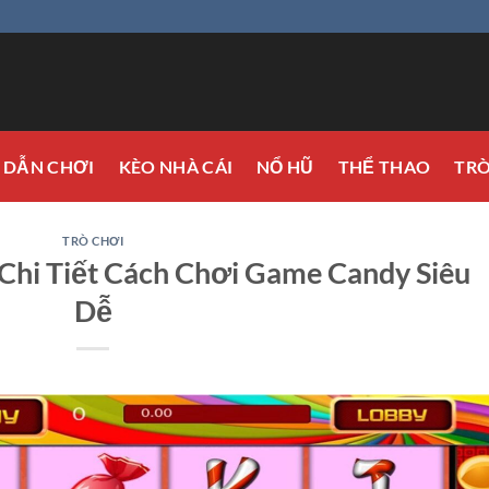
 DẪN CHƠI
KÈO NHÀ CÁI
NỔ HŨ
THỂ THAO
TRÒ
TRÒ CHƠI
hi Tiết Cách Chơi Game Candy Siêu
Dễ