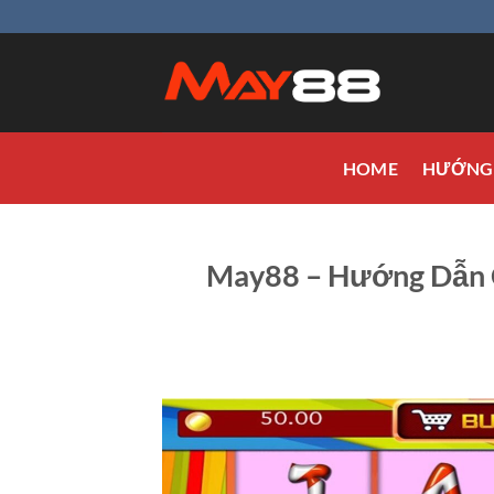
Bỏ
qua
nội
dung
HOME
HƯỚNG
May88 – Hướng Dẫn C