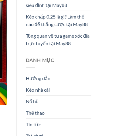
siêu đỉnh tại May88
Kèo chấp 0.25 là gì? Làm thế
nào để thắng cược tại May88
Tổng quan về tựa game xóc đĩa
trực tuyến tại May88
DANH MỤC
Hướng dẫn
Kèo nhà cái
Nổ hũ
Thể thao
Tin tức
Trò chơi