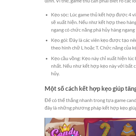
định. Vì thế, game thủ cần phải biết rõ các 
Kẹo sọc: Lúc game thủ kết hợp được 4 vi
sẽ xuất hiện. Nếu như kết hợp theo hàng
ngang có chức năng phá hủy hàng ngang 
Kẹo gói: Đây là các viên kẹo được tạo n
theo hình chữ L hoặc T. Chức năng của kẹ
Kẹo cầu vồng: Kẹo này chỉ xuất hiện lúc
nhất. Nếu như kết hợp kẹo này với bất c
hủy.
Một số cách kết hợp kẹo giúp tăn
Để có thể thắng nhanh trong tựa game cand
đây là những phương pháp kết hợp kẹo giúp 