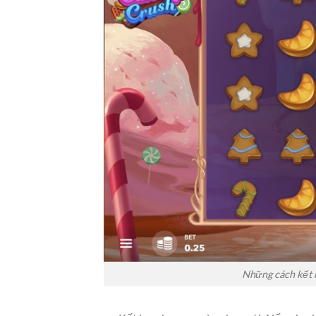
Những cách kết 