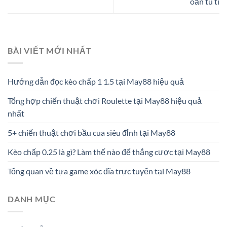
oẳn tù tì
BÀI VIẾT MỚI NHẤT
Hướng dẫn đọc kèo chấp 1 1.5 tại May88 hiệu quả
Tổng hợp chiến thuật chơi Roulette tại May88 hiệu quả
nhất
5+ chiến thuật chơi bầu cua siêu đỉnh tại May88
Kèo chấp 0.25 là gì? Làm thế nào để thắng cược tại May88
Tổng quan về tựa game xóc đĩa trực tuyến tại May88
DANH MỤC