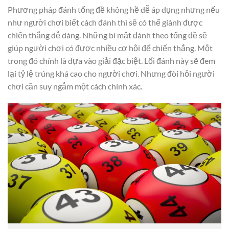
Phương pháp đánh tổng đề không hề dễ áp dụng nhưng nếu
như người chơi biết cách đánh thì sẽ có thể giành được
chiến thắng dễ dàng. Những bí mật đánh theo tổng đề sẽ
giúp người chơi có được nhiều cơ hội để chiến thắng. Một
trong đó chính là dựa vào giải đặc biệt. Lối đánh này sẽ đem
lại tỷ lệ trúng khá cao cho người chơi. Nhưng đòi hỏi người
chơi cần suy ngẫm một cách chính xác.