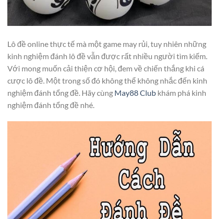
Lô đề online thực tế mà một game may rủi, tuy nhiên những
kinh nghiệm đánh lô đề vẫn được rất nhiều người tìm kiếm.
Với mong muốn cải thiện cơ hội, đem về chiến thắng khi cá
cược lô đề. Một trong số đó không thể không nhắc đến kinh
nghiệm đánh tổng đề. Hãy cùng
May88 Club
khám phá kinh
nghiệm đánh tổng đề nhé.