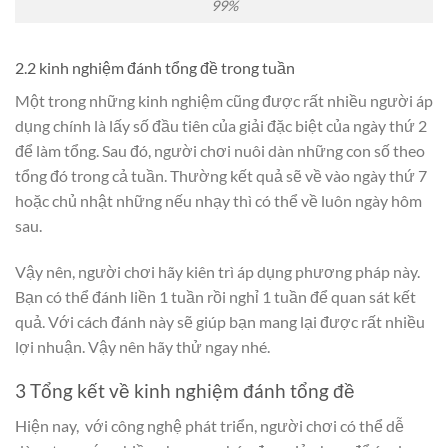
99%
2.2 kinh nghiệm đánh tổng đề trong tuần
Một trong những kinh nghiệm cũng được rất nhiều người áp
dụng chính là lấy số đầu tiên của giải đặc biệt của ngày thứ 2
để làm tổng. Sau đó, người chơi nuôi dàn những con số theo
tổng đó trong cả tuần. Thường kết quả sẽ về vào ngày thứ 7
hoặc chủ nhật những nếu nhạy thì có thể về luôn ngày hôm
sau.
Vậy nên, người chơi hãy kiên trì áp dụng phương pháp này.
Bạn có thể đánh liền 1 tuần rồi nghỉ 1 tuần để quan sát kết
quả. Với cách đánh này sẽ giúp bạn mang lại được rất nhiều
lợi nhuận. Vậy nên hãy thử ngay nhé.
3 Tổng kết về kinh nghiệm đánh tổng đề
Hiện nay, với công nghệ phát triển, người chơi có thể dễ