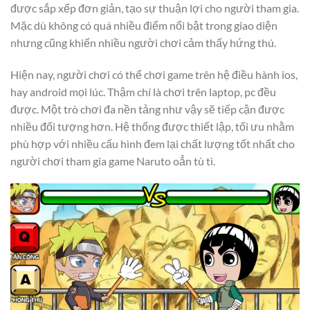
được sắp xếp đơn giản, tạo sự thuận lợi cho người tham gia.
Mặc dù không có quá nhiều điểm nổi bật trong giao diện
nhưng cũng khiến nhiều người chơi cảm thấy hứng thú.
Hiện nay, người chơi có thể chơi game trên hệ điều hành ios,
hay android mọi lúc. Thậm chí là chơi trên laptop, pc đều
được. Một trò chơi đa nền tảng như vậy sẽ tiếp cận được
nhiều đối tượng hơn. Hệ thống được thiết lập, tối ưu nhằm
phù hợp với nhiều cấu hình đem lại chất lượng tốt nhất cho
người chơi tham gia game Naruto oẳn tù tì.