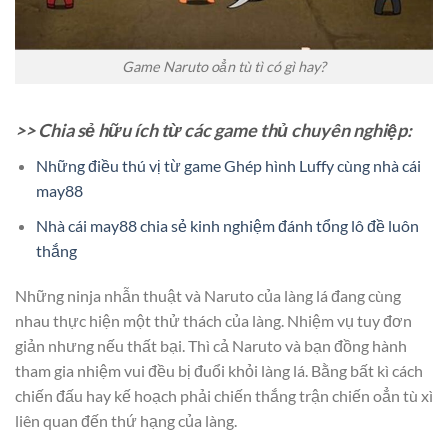
Game Naruto oẳn tù tì có gì hay?
>> Chia sẻ hữu ích từ các game thủ chuyên nghiệp:
Những điều thú vị từ game Ghép hình Luffy cùng nhà cái
may88
Nhà cái may88 chia sẻ kinh nghiệm đánh tổng lô đề luôn
thắng
Những ninja nhẫn thuật và Naruto của làng lá đang cùng
nhau thực hiện một thử thách của làng. Nhiệm vụ tuy đơn
giản nhưng nếu thất bại. Thì cả Naruto và bạn đồng hành
tham gia nhiệm vui đều bị đuổi khỏi làng lá. Bằng bất kì cách
chiến đấu hay kế hoạch phải chiến thắng trận chiến oẳn tù xì
liên quan đến thứ hạng của làng.