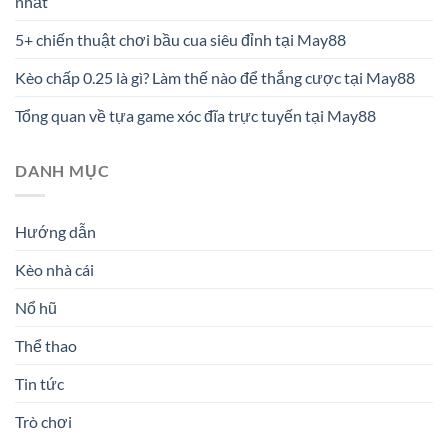
nhất
5+ chiến thuật chơi bầu cua siêu đỉnh tại May88
Kèo chấp 0.25 là gì? Làm thế nào để thắng cược tại May88
Tổng quan về tựa game xóc đĩa trực tuyến tại May88
DANH MỤC
Hướng dẫn
Kèo nhà cái
Nổ hũ
Thể thao
Tin tức
Trò chơi