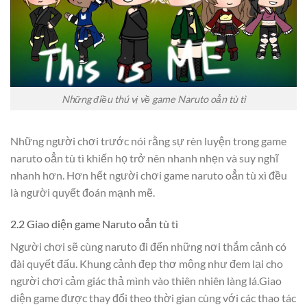
Những điều thú vị về game Naruto oẳn tù tì
Những người chơi trước nói rằng sự rèn luyện trong game
naruto oẳn tù tì khiến họ trở nên nhanh nhẹn và suy nghĩ
nhanh hơn. Hơn hết người chơi game naruto oẳn tù xì đều
là người quyết đoán mạnh mẽ.
2.2 Giao diện game Naruto oẳn tù tì
Người chơi sẽ cùng naruto đi đến những nơi thắm cảnh có
đài quyết đấu. Khung cảnh đẹp thơ mộng như đem lại cho
người chơi cảm giác thả mình vào thiên nhiên làng lá.Giao
diện game được thay đổi theo thời gian cùng với các thao tác