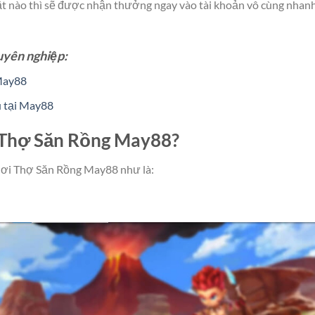
ật nào thì sẽ được nhận thưởng ngay vào tài khoản vô cùng nhan
huyên nghiệp:
i May88
u tại May88
i Thợ Săn Rồng May88?
chơi Thợ Săn Rồng May88 như là: