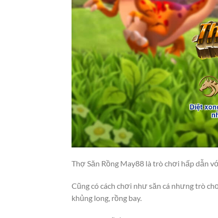
Thợ Săn Rồng May88 là trò chơi hấp dẫn với
Cũng có cách chơi như săn cá nhưng trò chơ
khủng long, rồng bay.