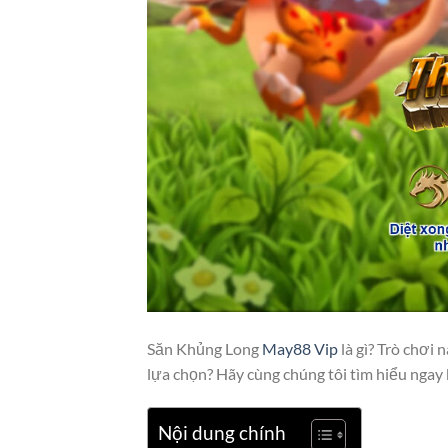
Săn Khủng Long
May88 Vip
là gì? Trò chơi
lựa chọn? Hãy cùng chúng tôi tìm hiểu ngay
Nội dung chính