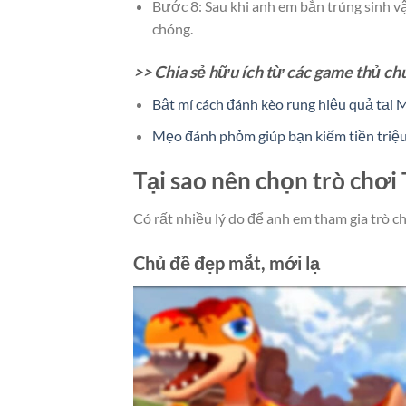
Bước 8: Sau khi anh em bắn trúng sinh v
chóng.
>> Chia sẻ hữu ích từ các game thủ c
Bật mí cách đánh kèo rung hiệu quả tạ
Mẹo đánh phỏm giúp bạn kiếm tiền triệ
Tại sao nên chọn trò chơ
Có rất nhiều lý do để anh em tham gia trò 
Chủ đề đẹp mắt, mới lạ