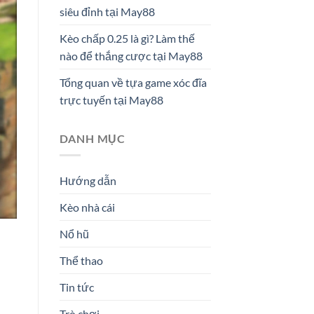
siêu đỉnh tại May88
Kèo chấp 0.25 là gì? Làm thế
nào để thắng cược tại May88
Tổng quan về tựa game xóc đĩa
trực tuyến tại May88
DANH MỤC
Hướng dẫn
Kèo nhà cái
Nổ hũ
Thể thao
Tin tức
Trò chơi