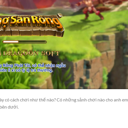
 này có cách chơi như thế nào? Có những sảnh chơi nào cho anh em
 bên dưới.