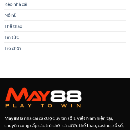
Kèo nhà cái
Nổ hũ
Thể thao
Tin tức
Trò chơi
May88
là nhà cái cá cược uy tín số 1 Việt Nam hiện tại,
chuyên cung cấp các trò chơi cá cược thể thao, casino, xổ số,