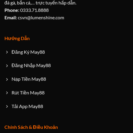
đá gà, bắn cá,… trực tuyến hấp dẫn.
Phone:
0333.71.8888
Email:
csvn@lumenshine.com
Hướng Dẫn
Đăng Ký May88
Đăng Nhập May88
Nạp Tiền May88
Rút Tiền May88
Tải App May88
Chính Sách & Điều Khoản