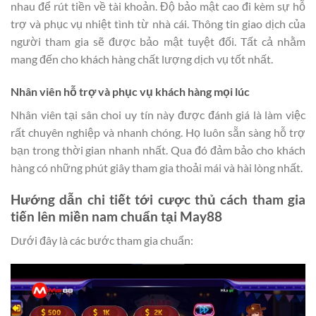
nhau để rút tiền về tài khoản. Độ bảo mật cao đi kèm sự hỗ
trợ và phục vụ nhiệt tình từ nhà cái. Thông tin giao dịch của
người tham gia sẽ được bảo mật tuyệt đối. Tất cả nhằm
mang đến cho khách hàng chất lượng dịch vụ tốt nhất.
Nhân viên hỗ trợ và phục vụ khách hàng mọi lúc
Nhân viên tại sân choi uy tín này được đánh giá là làm việc
rất chuyên nghiệp và nhanh chóng. Họ luôn sẵn sàng hỗ trợ
bạn trong thời gian nhanh nhất. Qua đó đảm bảo cho khách
hàng có những phút giây tham gia thoải mái và hài lòng nhất.
Hướng dẫn chi tiết tới cược thủ cách tham gia
tiến lên miền nam chuẩn tại May88
Dưới đây là các bước tham gia chuẩn: