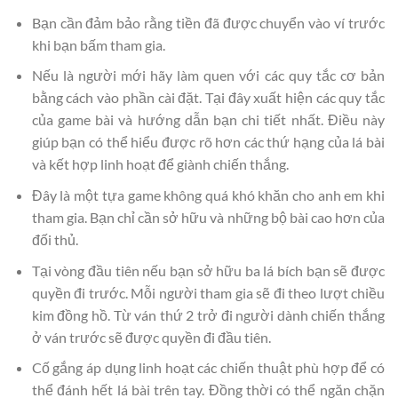
Bạn cần đảm bảo rằng tiền đã được chuyển vào ví trước
khi bạn bấm tham gia.
Nếu là người mới hãy làm quen với các quy tắc cơ bản
bằng cách vào phần cài đặt. Tại đây xuất hiện các quy tắc
của game bài và hướng dẫn bạn chi tiết nhất. Điều này
giúp bạn có thể hiểu được rõ hơn các thứ hạng của lá bài
và kết hợp linh hoạt để giành chiến thắng.
Đây là một tựa game không quá khó khăn cho anh em khi
tham gia. Bạn chỉ cần sở hữu và những bộ bài cao hơn của
đối thủ.
Tại vòng đầu tiên nếu bạn sở hữu ba lá bích bạn sẽ được
quyền đi trước. Mỗi người tham gia sẽ đi theo lượt chiều
kim đồng hồ. Từ ván thứ 2 trở đi người dành chiến thắng
ở ván trước sẽ được quyền đi đầu tiên.
Cố gắng áp dụng linh hoạt các chiến thuật phù hợp để có
thể đánh hết lá bài trên tay. Đồng thời có thể ngăn chặn