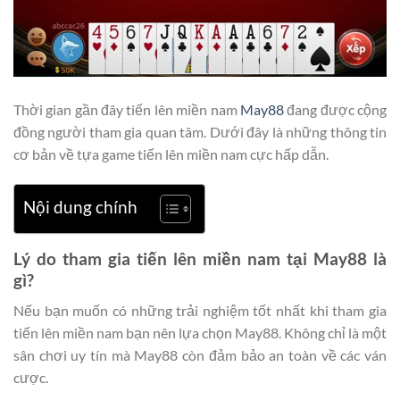
Thời gian gần đây tiến lên miền nam
May88
đang được cộng
đồng người tham gia quan tâm. Dưới đây là những thông tin
cơ bản về tựa game tiến lên miền nam cực hấp dẫn.
Nội dung chính
Lý do tham gia tiến lên miền nam tại May88 là
gì?
Nếu bạn muốn có những trải nghiệm tốt nhất khi tham gia
tiến lên miền nam bạn nên lựa chọn May88. Không chỉ là một
sân chơi uy tín mà May88 còn đảm bảo an toàn về các ván
cược.