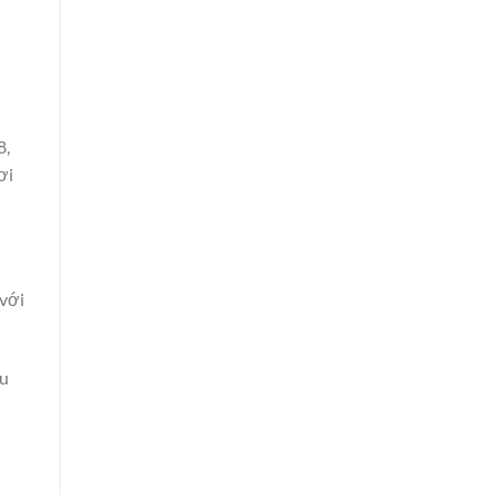
8,
ơi
 với
àu