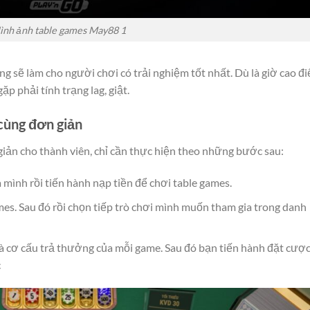
ình ảnh table games May88 1
g sẽ làm cho người chơi có trải nghiệm tốt nhất. Dù là giờ cao đ
p phải tính trạng lag, giật.
cùng đơn giản
iản cho thành viên, chỉ cần thực hiện theo những bước sau:
ình rồi tiến hành nạp tiền để chơi table games.
s. Sau đó rồi chọn tiếp trò chơi mình muốn tham gia trong danh
 và cơ cấu trả thưởng của mỗi game. Sau đó bạn tiến hành đặt cượ
c