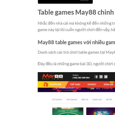
Table games May88 chinh 
Nhắc đến nhà cái mà không kể đến những trò 
game này lại lôi cuốn người chơi đến vậy, 
May88 table games với nhiều gam
Danh sách các trò chơi table games tại May8
Đây đều là những game bài 3D, người chơi s