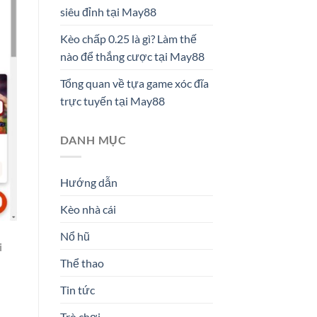
siêu đỉnh tại May88
Kèo chấp 0.25 là gì? Làm thế
nào để thắng cược tại May88
Tổng quan về tựa game xóc đĩa
trực tuyến tại May88
DANH MỤC
Hướng dẫn
Kèo nhà cái
Nổ hũ
i
Thể thao
Tin tức
Trò chơi