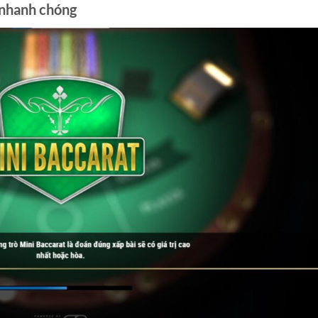
 nhanh chóng