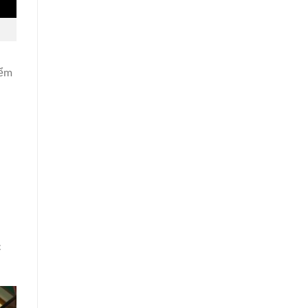
iểm
c