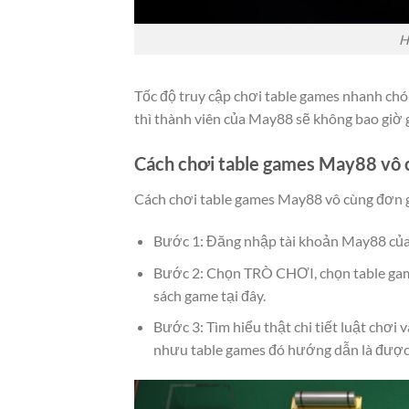
H
Tốc độ truy cập chơi table games nhanh chón
thì thành viên của May88 sẽ không bao giờ gặ
Cách chơi table games May88 vô 
Cách chơi table games May88 vô cùng đơn g
Bước 1: Đăng nhập tài khoản May88 của m
Bước 2: Chọn TRÒ CHƠI, chọn table game
sách game tại đây.
Bước 3: Tìm hiểu thật chi tiết luật chơi
nhưu table games đó hướng dẫn là đượ