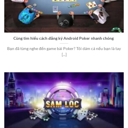
Cùng tìm hiểu cách đăng ký Android Poker nhanh chóng
Bạn đã từng nghe đến game bài Poker? Tôi dám cá nếu bạn là tay
[...]