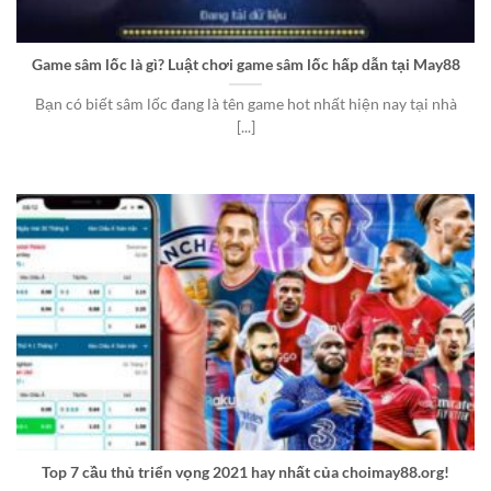
Game sâm lốc là gì? Luật chơi game sâm lốc hấp dẫn tại May88
Bạn có biết sâm lốc đang là tên game hot nhất hiện nay tại nhà
[...]
Top 7 cầu thủ triển vọng 2021 hay nhất của choimay88.org!