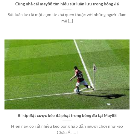
Cùng nhà cái may88 tìm hiểu sút luân lưu trong bóng đá
Sút luân lưu là một cụm từ khá quen thuộc với những người đam
mê [...]
Bí kíp đặt cược kèo đá phạt trong bóng đá tại May88
Hiện nay, có rất nhiều kèo bóng hấp dẫn người chơi như kèo
Châu Á. [...]