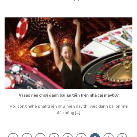
Vì sao nên chơi đánh bài ăn tiền trên nhà cái may88?
Với công nghệ phát triển như hiện nay thì việc đánh bài online
đã không [...]