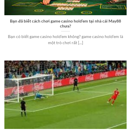
Bạn đã biết cách chơi game casino hold’em tại nhà cái May88
chưa?
Bạn có biết game casino hold’em không? game casino hold’em là
một trò chơi rất [...]